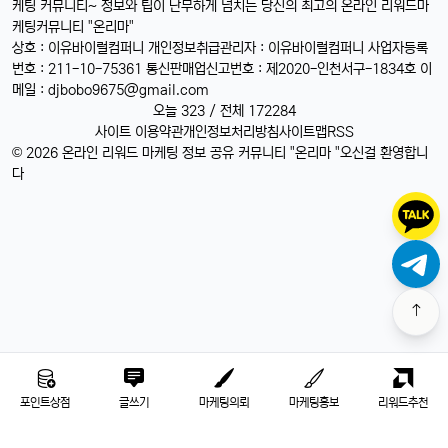
케팅 커뮤니티~ 정보와 팁이 난무하게 넘치는 당신의 최고의 온라인 리워드마
케팅커뮤니티 "온리마"
상호 : 이유바이럴컴퍼니 개인정보취급관리자 : 이유바이럴컴퍼니 사업자등록
번호 : 211-10-75361 통신판매업신고번호 : 제2020-인천서구-1834호 이
메일 :
djbobo9675@gmail.com
오늘 323 / 전체 172284
사이트 이용약관
개인정보처리방침
사이트맵
RSS
© 2026 온라인 리워드 마케팅 정보 공유 커뮤니티 "온리마 "오신걸 환영합니
다
포인트상점
글쓰기
마케팅의뢰
마케팅홍보
리워드추천