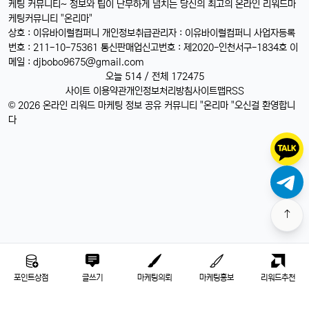
케팅 커뮤니티~ 정보와 팁이 난무하게 넘치는 당신의 최고의 온라인 리워드마
케팅커뮤니티 "온리마"
상호 : 이유바이럴컴퍼니 개인정보취급관리자 : 이유바이럴컴퍼니 사업자등록
번호 : 211-10-75361 통신판매업신고번호 : 제2020-인천서구-1834호 이
메일 :
djbobo9675@gmail.com
오늘 514 / 전체 172475
사이트 이용약관
개인정보처리방침
사이트맵
RSS
© 2026 온라인 리워드 마케팅 정보 공유 커뮤니티 "온리마 "오신걸 환영합니
다
포인트상점
글쓰기
마케팅의뢰
마케팅홍보
리워드추천