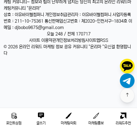
케팅 커뮤니티~ 정보와 팁이 난무하게 넘치는 당신의 최고의 온라인 리워드마
케팅커뮤니티 "온리마"
상호 : 이유바이럴컴퍼니 개인정보취급관리자 : 이유바이럴컴퍼니 사업자등록
번호 : 211-10-75361 통신판매업신고번호 : 제2020-인천서구-1834호 이
메일 :
djbobo9675@gmail.com
오늘 248 / 전체 170717
사이트 이용약관
개인정보처리방침
사이트맵
RSS
© 2026 온라인 리워드 마케팅 정보 공유 커뮤니티 "온리마 "오신걸 환영합니
다
포인트상점
글쓰기
마케팅의뢰
마케팅홍보
리워드추천