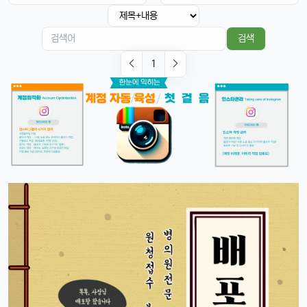
페이스ID 인식도 더 빨라졌다는데 사실임?ㅋㅋ
빠르밍
13:32:51
1
검색
맞음, 마스크 써도 잘 인식된다고 들었음ㅎㅎ
1
달달구리
13:32:51
1
근데 저 충전 케이블 USB-C로 바뀐 거 별로임ㅋ
빠르밍
13:32:51
1
그래도 이제 안드로이드랑도 호환되니까 좋지 않나요?ㅎㅎㅎ
태양신
13:32:51
1
이젠 진짜로 살 때가 된 것 같음요, 너무 끌림ㅋㅋ
태양신
13:32:51
1
다음 달 월급 나오면 바로 질러야겠음ㅎㅎㅎ
빠르밍
13:32:51
1
자랑글 ㄱㄱㄱ
휴민
13:32:51
1
근데 요즘 뉴진스 신곡 들어봤음? 완전 좋던데ㅎ
빠르밍
13:32:51
1
오 맞아요, 이번 곡 진짜 중독성 쩌는 듯ㅋㅋㅋ