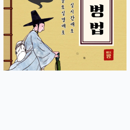
휴민
13:32:51
1
뉴진스도 아이폰으로 촬영하겠죠?ㅎ
달달구리
13:32:51
1
ㅋㅋ 그럴껄요 뉴진스 얘기 들으니까 뮤비 또 보고 싶다ㅎ
4/17/2025
스피드
10:27:45
4
아 오늘 리워드 순위 완전 빠지는 거 같죠
리워드정보사
10:33:30
M
요즘 움짐임이 둔하긴해요
정보매니아
13:15:13
4
오늘 처음 왓는데 누구 있습니까?
이유컴퍼니
19:54:52
5
있어요
4/18/2025
운영관리자
11:23:39
M
오늘도 좋은 하루 돼세요