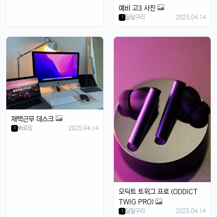
달달구리
13:32:50
1
예비 고3 사진
달달구리
2025.04.14
1
저도 그 생각했어요, 살지 고민 중ㅎ
빠르밍
13:32:50
1
스토리지도 더 늘어났던데, 용량 걱정 덜겠음ㅋㅋ
달달구리
13:32:50
1
맞음요, 1TB 모델도 나왔잖아요ㅎ
휴민
13:32:51
1
속도도 진짜 빨라진 것 같음요ㅎㅎㅎ
휴민
13:32:51
1
재택근무 데스크
이번엔 충전기도 안 준다면서요ㅋ
빠르밍
2025.04.14
1
달달구리
13:32:51
1
넹, 환경 생각해서 그렇다던데욬ㅋㅋㅋ
휴민
13:32:51
1
에어팟이랑 연결도 잘 되는지 궁금함ㅎ
달달구리
13:32:51
1
오딕트 트위그 프로 (ODDICT
당연히 잘 되겠죠, 애플 제품끼리 호환성은 최고임ㅎ
TWIG PRO)
태양신
13:32:51
달달구리
2025.04.14
1
1