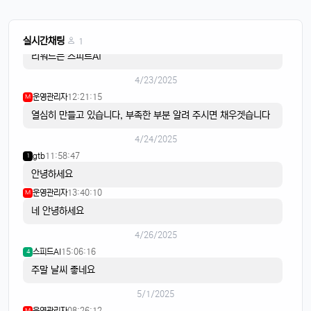
스피드AI
20:15:42
4
음악이 흐르면
스피드AI
20:15:59
4
실시간채팅
1
리워드는 스피트AI
4/23/2025
운영관리자
12:21:15
M
열심히 만들고 있습니다, 부족한 부분 알려 주시면 채우겟습니다
4/24/2025
gtb
11:58:47
1
안녕하세요
운영관리자
13:40:10
M
네 안녕하세요
4/26/2025
스피드AI
15:06:16
4
주말 날씨 좋네요
5/1/2025
운영관리자
08:26:12
M