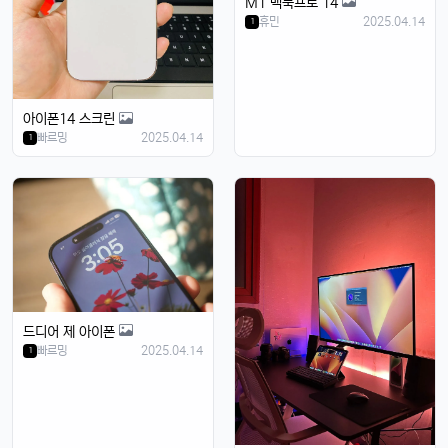
M1 맥북프로 14
휴민
2025.04.14
1
4/14/2025
아이폰14 스크린
빠르밍
2025.04.14
1
태양신
13:32:50
1
새로 나온 아이폰 어때용? 기능 많이 좋아졌남?
달달구리
13:32:50
1
넹, 카메라 성능 엄청나던데욬ㅋㅋ
빠르밍
13:32:50
1
맞아요, 특히 야간 모드가 대박임ㄷㄷㄷ
달달구리
13:32:50
1
배터리도 더 오래 가는 거 같음요ㅎㅎ
드디어 제 아이폰
빠르밍
2025.04.14
1
빠르밍
13:32:50
1
디자인도 세련되고 색상도 예쁨....
빠르밍
13:32:50
1
근데 가격이 좀 부담되긴 함요ㅋ