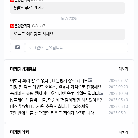
5월은 푸르구나나
5/7/2025
운영관리자
10:31:47
M
오늘도 화이팅들 하세요
마케팅업체홍보
더보기
이보다 화려 할 수 없다 , 비밀병기 장착 리워드
2026.07.07
가장 잘 먹는 리워드 호올스, 원청사 가격으로 진행해요!
2025.09.29
플레이스 쇼핑 웹사이트 오픈마켓 슬롯 리워드 입니다
2025.10.09
N플레이스 검색 노출, 단순히 '저렴하게'만 하시겠어요?
2025.05.10
버즈빌/엔비티 20원 호올스 최저가 문의주세요
2025.05.10
7일 안에 노출 실패했던 키워드 저희가 해결합니다
2025.05.01
마케팅의뢰
더보기