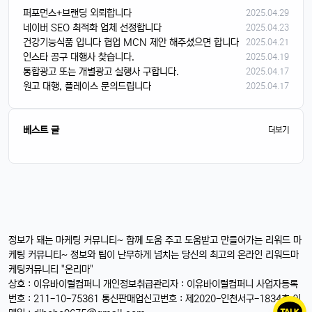
퍼포먼스+브랜딩 외뢰합니다
2025.04.29
네이버 SEO 최적화 업체 선정합니다
2025.04.23
건강기능식품 입니다 협업 MCN 제안 해주셨으면 합니다
2025.04.21
인스타 공구 대행사 찾습니다.
2025.04.19
통합광고 또는 개별광고 실행사 구합니다.
2025.04.17
원고 대행, 플레이스 문의드립니다
2025.04.17
베스트 글
더보기
정보가 돼는 마케팅 커뮤니티~ 함께 도움 주고 도움받고 만들어가는 리워드 마
케팅 커뮤니티~ 정보와 팁이 난무하게 넘치는 당신의 최고의 온라인 리워드마
케팅커뮤니티 "온리마"
상호 : 이유바이럴컴퍼니 개인정보취급관리자 : 이유바이럴컴퍼니 사업자등록
번호 : 211-10-75361 통신판매업신고번호 : 제2020-인천서구-1834호 이