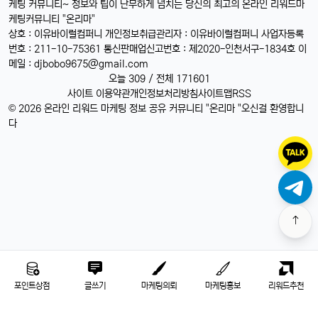
케팅 커뮤니티~ 정보와 팁이 난무하게 넘치는 당신의 최고의 온라인 리워드마
케팅커뮤니티 "온리마"
상호 : 이유바이럴컴퍼니 개인정보취급관리자 : 이유바이럴컴퍼니 사업자등록
번호 : 211-10-75361 통신판매업신고번호 : 제2020-인천서구-1834호 이
메일 :
djbobo9675@gmail.com
오늘 309 / 전체 171601
사이트 이용약관
개인정보처리방침
사이트맵
RSS
© 2026 온라인 리워드 마케팅 정보 공유 커뮤니티 "온리마 "오신걸 환영합니
다
포인트상점
글쓰기
마케팅의뢰
마케팅홍보
리워드추천