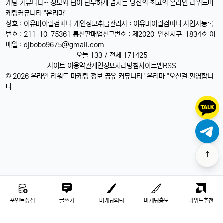
케팅 커뮤니티~ 정보와 팁이 난무하게 넘치는 당신의 최고의 온라인 리워드마
케팅커뮤니티 "온리마"
상호 : 이유바이럴컴퍼니 개인정보취급관리자 : 이유바이럴컴퍼니 사업자등록
번호 : 211-10-75361 통신판매업신고번호 : 제2020-인천서구-1834호 이
메일 :
djbobo9675@gmail.com
오늘 133 / 전체 171425
사이트 이용약관
개인정보처리방침
사이트맵
RSS
© 2026 온라인 리워드 마케팅 정보 공유 커뮤니티 "온리마 "오신걸 환영합니
다
포인트상점
글쓰기
마케팅의뢰
마케팅홍보
리워드추천