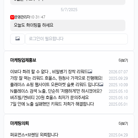
5/7/2025
운영관리자
10:31:47
M
오늘도 화이팅들 하세요
마케팅업체홍보
더보기
이보다 화려 할 수 없다 , 비밀병기 장착 리워드
2026.07.07
가장 잘 먹는 리워드 호올스, 원청사 가격으로 진행해요!
2025.09.29
플레이스 쇼핑 웹사이트 오픈마켓 슬롯 리워드 입니다
2025.10.09
N플레이스 검색 노출, 단순히 '저렴하게'만 하시겠어요?
2025.05.10
버즈빌/엔비티 20원 호올스 최저가 문의주세요
2025.05.10
7일 안에 노출 실패했던 키워드 저희가 해결합니다
2025.05.01
마케팅의뢰
더보기
퍼포먼스+브랜딩 외뢰합니다
2025.04.29