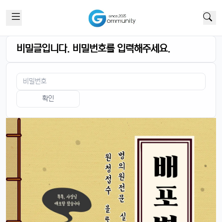
빠르밍
13:32:51
1
맞음, 마스크 써도 잘 인식된다고 들었음ㅎㅎ
달달구리
13:32:51
1
근데 저 충전 케이블 USB-C로 바뀐 거 별로임ㅋ
비밀글입니다. 비밀번호를 입력해주세요.
빠르밍
13:32:51
1
그래도 이제 안드로이드랑도 호환되니까 좋지 않나요?ㅎㅎㅎ
태양신
13:32:51
1
이젠 진짜로 살 때가 된 것 같음요, 너무 끌림ㅋㅋ
확인
태양신
13:32:51
1
다음 달 월급 나오면 바로 질러야겠음ㅎㅎㅎ
빠르밍
13:32:51
1
자랑글 ㄱㄱㄱ
휴민
13:32:51
1
근데 요즘 뉴진스 신곡 들어봤음? 완전 좋던데ㅎ
빠르밍
13:32:51
1
오 맞아요, 이번 곡 진짜 중독성 쩌는 듯ㅋㅋㅋ
휴민
13:32:51
1