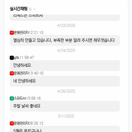
스피드AI
20:15:59
4
실시간채팅
1
리워드는 스피트AI
4/23/2025
운영관리자
12:21:15
M
열심히 만들고 있습니다, 부족한 부분 알려 주시면 채우겟습니다
4/24/2025
gtb
11:58:47
1
안녕하세요
운영관리자
13:40:10
M
네 안녕하세요
4/26/2025
스피드AI
15:06:16
4
주말 날씨 좋네요
5/1/2025
운영관리자
08:26:12
M
5월은 푸르구나나