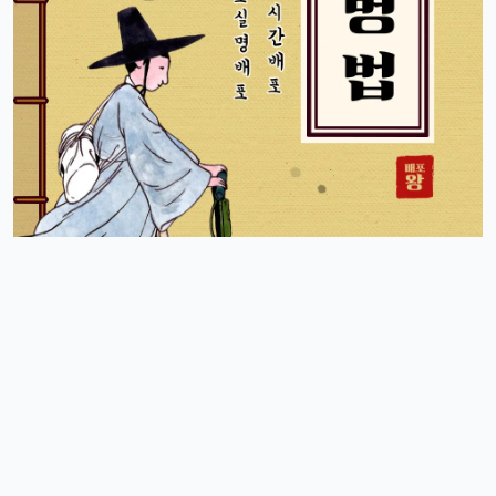
뉴진스도 아이폰으로 촬영하겠죠?ㅎ
달달구리
13:32:51
1
ㅋㅋ 그럴껄요 뉴진스 얘기 들으니까 뮤비 또 보고 싶다ㅎ
4/17/2025
스피드
10:27:45
4
아 오늘 리워드 순위 완전 빠지는 거 같죠
리워드정보사
10:33:30
M
요즘 움짐임이 둔하긴해요
정보매니아
13:15:13
4
오늘 처음 왓는데 누구 있습니까?
이유컴퍼니
19:54:52
5
있어요
4/18/2025
운영관리자
11:23:39
M
오늘도 좋은 하루 돼세요
우산목
20:43:06
4