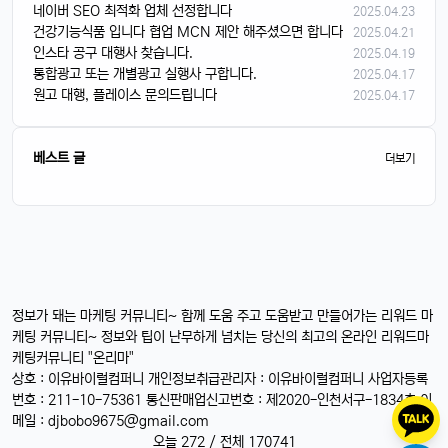
네이버 SEO 최적화 업체 선정합니다
2025.04.23
건강기능식품 입니다 협업 MCN 제안 해주셨으면 합니다
2025.04.21
인스타 공구 대행사 찾습니다.
2025.04.19
통합광고 또는 개별광고 실행사 구합니다.
2025.04.17
원고 대행, 플레이스 문의드립니다
2025.04.17
베스트 글
더보기
정보가 돼는 마케팅 커뮤니티~ 함께 도움 주고 도움받고 만들어가는 리워드 마
케팅 커뮤니티~ 정보와 팁이 난무하게 넘치는 당신의 최고의 온라인 리워드마
케팅커뮤니티 "온리마"
상호 : 이유바이럴컴퍼니 개인정보취급관리자 : 이유바이럴컴퍼니 사업자등록
번호 : 211-10-75361 통신판매업신고번호 : 제2020-인천서구-1834호 이
메일 :
djbobo9675@gmail.com
오늘 272 / 전체 170741