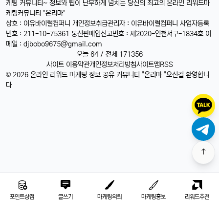
케팅 커뮤니티~ 정보와 팁이 난무하게 넘치는 당신의 최고의 온라인 리워드마
케팅커뮤니티 "온리마"
상호 : 이유바이럴컴퍼니 개인정보취급관리자 : 이유바이럴컴퍼니 사업자등록
번호 : 211-10-75361 통신판매업신고번호 : 제2020-인천서구-1834호 이
메일 :
djbobo9675@gmail.com
오늘 64 / 전체 171356
사이트 이용약관
개인정보처리방침
사이트맵
RSS
© 2026 온라인 리워드 마케팅 정보 공유 커뮤니티 "온리마 "오신걸 환영합니
다
포인트상점
글쓰기
마케팅의뢰
마케팅홍보
리워드추천