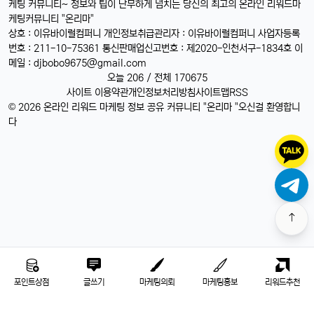
케팅 커뮤니티~ 정보와 팁이 난무하게 넘치는 당신의 최고의 온라인 리워드마
케팅커뮤니티 "온리마"
상호 : 이유바이럴컴퍼니 개인정보취급관리자 : 이유바이럴컴퍼니 사업자등록
번호 : 211-10-75361 통신판매업신고번호 : 제2020-인천서구-1834호 이
메일 :
djbobo9675@gmail.com
오늘 206 / 전체 170675
사이트 이용약관
개인정보처리방침
사이트맵
RSS
© 2026 온라인 리워드 마케팅 정보 공유 커뮤니티 "온리마 "오신걸 환영합니
다
포인트상점
글쓰기
마케팅의뢰
마케팅홍보
리워드추천