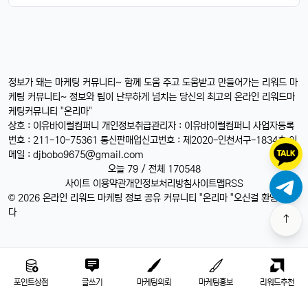
정보가 돼는 마케팅 커뮤니티~ 함께 도움 주고 도움받고 만들어가는 리워드 마
케팅 커뮤니티~ 정보와 팁이 난무하게 넘치는 당신의 최고의 온라인 리워드마
케팅커뮤니티 "온리마"
상호 : 이유바이럴컴퍼니 개인정보취급관리자 : 이유바이럴컴퍼니 사업자등록
번호 : 211-10-75361 통신판매업신고번호 : 제2020-인천서구-1834호 이
메일 :
djbobo9675@gmail.com
오늘 79 / 전체 170548
사이트 이용약관
개인정보처리방침
사이트맵
RSS
© 2026 온라인 리워드 마케팅 정보 공유 커뮤니티 "온리마 "오신걸 환영합니
다
포인트상점
글쓰기
마케팅의뢰
마케팅홍보
리워드추천