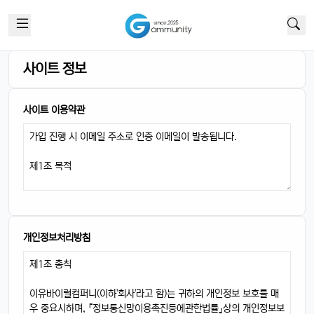
이번엔 충전기도 안 준다면서요ㅋ
달달구리
13:32:51
1
넹, 환경 생각해서 그렇다던데욬ㅋㅋㅋ
사이트 정보
휴민
13:32:51
1
에어팟이랑 연결도 잘 되는지 궁금함ㅎ
사이트 이용약관
달달구리
13:32:51
1
당연히 잘 되겠죠, 애플 제품끼리 호환성은 최고임ㅎ
태양신
13:32:51
1
페이스ID 인식도 더 빨라졌다는데 사실임?ㅋㅋ
빠르밍
13:32:51
1
맞음, 마스크 써도 잘 인식된다고 들었음ㅎㅎ
달달구리
13:32:51
1
개인정보처리방침
근데 저 충전 케이블 USB-C로 바뀐 거 별로임ㅋ
빠르밍
13:32:51
1
그래도 이제 안드로이드랑도 호환되니까 좋지 않나요?ㅎㅎㅎ
태양신
13:32:51
1