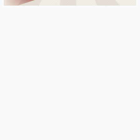
요즘 움짐임이 둔하긴해요
정보매니아
13:15:13
4
오늘 처음 왓는데 누구 있습니까?
이유컴퍼니
19:54:52
5
있어요
4/18/2025
운영관리자
11:23:39
M
오늘도 좋은 하루 돼세요
우산목
20:43:06
4
네 오늘 마무리 잘 하세요
4/19/2025
커머스틸
11:45:08
4
비가오는 주말아침이네요
운영관리자
11:45:28
M
바람도 많이 불어요
4/20/2025