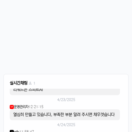
퍼프대디
07:30:50
4
한주 시작하는 월요일
운영관리자
08:05:01
M
오늘도 화이팅
4/21/2025
이유컴퍼니
08:28:58
5
비가 내리고
4/22/2025
스피드AI
20:15:42
4
음악이 흐르면
스피드AI
20:15:59
4
실시간채팅
1
리워드는 스피트AI
4/23/2025
운영관리자
12:21:15
M
열심히 만들고 있습니다, 부족한 부분 알려 주시면 채우겟습니다
4/24/2025
gtb
11:58:47
1