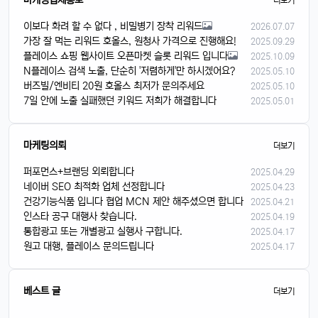
마케팅업체홍보
더보기
이보다 화려 할 수 없다 , 비밀병기 장착 리워드
2026.07.07
가장 잘 먹는 리워드 호올스, 원청사 가격으로 진행해요!
2025.09.29
플레이스 쇼핑 웹사이트 오픈마켓 슬롯 리워드 입니다
2025.10.09
N플레이스 검색 노출, 단순히 '저렴하게'만 하시겠어요?
2025.05.10
버즈빌/엔비티 20원 호올스 최저가 문의주세요
2025.05.10
7일 안에 노출 실패했던 키워드 저희가 해결합니다
2025.05.01
마케팅의뢰
더보기
퍼포먼스+브랜딩 외뢰합니다
2025.04.29
네이버 SEO 최적화 업체 선정합니다
2025.04.23
건강기능식품 입니다 협업 MCN 제안 해주셨으면 합니다
2025.04.21
인스타 공구 대행사 찾습니다.
2025.04.19
통합광고 또는 개별광고 실행사 구합니다.
2025.04.17
원고 대행, 플레이스 문의드립니다
2025.04.17
베스트 글
더보기