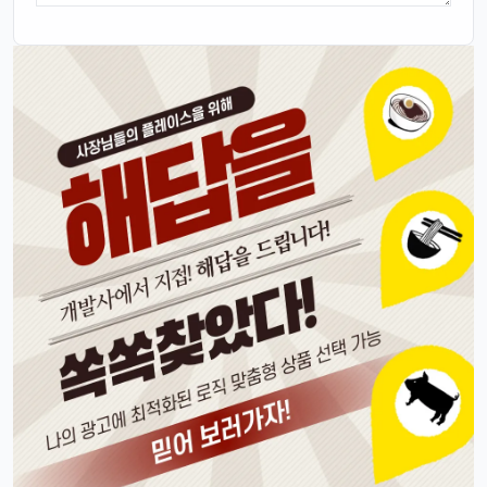
이젠 진짜로 살 때가 된 것 같음요, 너무 끌림ㅋㅋ
태양신
13:32:51
1
다음 달 월급 나오면 바로 질러야겠음ㅎㅎㅎ
빠르밍
13:32:51
1
자랑글 ㄱㄱㄱ
휴민
13:32:51
1
근데 요즘 뉴진스 신곡 들어봤음? 완전 좋던데ㅎ
빠르밍
13:32:51
1
오 맞아요, 이번 곡 진짜 중독성 쩌는 듯ㅋㅋㅋ
휴민
13:32:51
1
뉴진스도 아이폰으로 촬영하겠죠?ㅎ
달달구리
13:32:51
1
ㅋㅋ 그럴껄요 뉴진스 얘기 들으니까 뮤비 또 보고 싶다ㅎ
4/17/2025
스피드
10:27:45
4
아 오늘 리워드 순위 완전 빠지는 거 같죠
리워드정보사
10:33:30
M