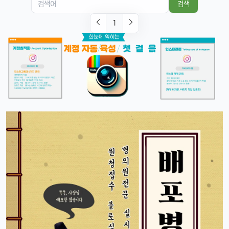
검색
맞음, 마스크 써도 잘 인식된다고 들었음ㅎㅎ
1
달달구리
13:32:51
1
근데 저 충전 케이블 USB-C로 바뀐 거 별로임ㅋ
빠르밍
13:32:51
1
그래도 이제 안드로이드랑도 호환되니까 좋지 않나요?ㅎㅎㅎ
태양신
13:32:51
1
이젠 진짜로 살 때가 된 것 같음요, 너무 끌림ㅋㅋ
태양신
13:32:51
1
다음 달 월급 나오면 바로 질러야겠음ㅎㅎㅎ
빠르밍
13:32:51
1
자랑글 ㄱㄱㄱ
휴민
13:32:51
1
근데 요즘 뉴진스 신곡 들어봤음? 완전 좋던데ㅎ
빠르밍
13:32:51
1
오 맞아요, 이번 곡 진짜 중독성 쩌는 듯ㅋㅋㅋ
휴민
13:32:51
1
뉴진스도 아이폰으로 촬영하겠죠?ㅎ