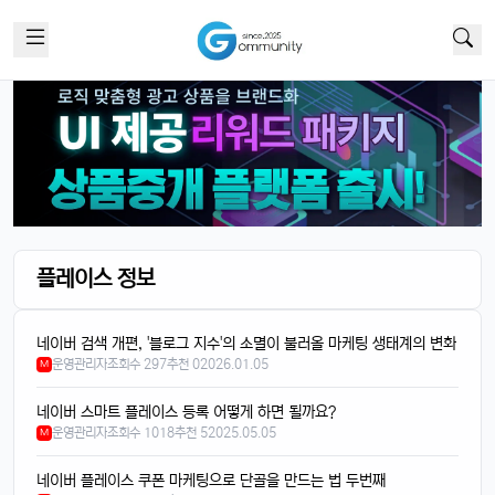
4/14/2025
태양신
13:32:50
1
새로 나온 아이폰 어때용? 기능 많이 좋아졌남?
달달구리
13:32:50
1
넹, 카메라 성능 엄청나던데욬ㅋㅋ
빠르밍
13:32:50
1
맞아요, 특히 야간 모드가 대박임ㄷㄷㄷ
플레이스 정보
달달구리
13:32:50
1
배터리도 더 오래 가는 거 같음요ㅎㅎ
빠르밍
13:32:50
1
네이버 검색 개편, '블로그 지수'의 소멸이 불러올 마케팅 생태계의 변화
운영관리자
조회수 297
추천 0
2026.01.05
디자인도 세련되고 색상도 예쁨....
M
빠르밍
13:32:50
1
네이버 스마트 플레이스 등록 어떻게 하면 될까요?
근데 가격이 좀 부담되긴 함요ㅋ
운영관리자
조회수 1018
추천 5
2025.05.05
M
달달구리
13:32:50
1
네이버 플레이스 쿠폰 마케팅으로 단골을 만드는 법 두번째
저도 그 생각했어요, 살지 고민 중ㅎ