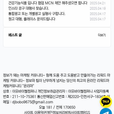
건강기능식품 입니다 협업 MCN 제안 해주셨으면 합니다
2025.04.21
인스타 공구 대행사 찾습니다.
2025.04.19
통합광고 또는 개별광고 실행사 구합니다.
2025.04.17
원고 대행, 플레이스 문의드립니다
2025.04.17
베스트 글
더보기
정보가 돼는 마케팅 커뮤니티~ 함께 도움 주고 도움받고 만들어가는 리워드 마
케팅 커뮤니티~ 정보와 팁이 난무하게 넘치는 당신의 최고의 온라인 리워드마
케팅커뮤니티 "온리마"
상호 : 이유바이럴컴퍼니 개인정보취급관리자 : 이유바이럴컴퍼니 사업자등록
번호 : 211-10-75361 통신판매업신고번호 : 제2020-인천서구-1834호 이
메일 :
djbobo9675@gmail.com
오늘 181 / 전체 170650
사이트 이용약관
개인정보처리방침
사이트맵
RSS