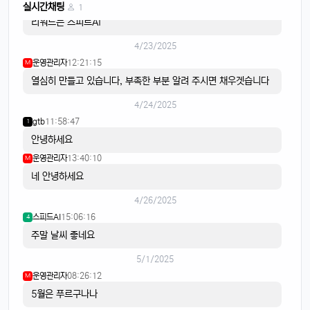
스피드AI
20:15:59
4
실시간채팅
1
리워드는 스피트AI
4/23/2025
운영관리자
12:21:15
M
열심히 만들고 있습니다, 부족한 부분 알려 주시면 채우겟습니다
4/24/2025
gtb
11:58:47
1
안녕하세요
운영관리자
13:40:10
M
네 안녕하세요
4/26/2025
스피드AI
15:06:16
4
주말 날씨 좋네요
5/1/2025
운영관리자
08:26:12
M
5월은 푸르구나나