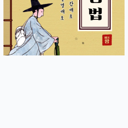
달달구리
13:32:51
1
ㅋㅋ 그럴껄요 뉴진스 얘기 들으니까 뮤비 또 보고 싶다ㅎ
4/17/2025
스피드
10:27:45
4
아 오늘 리워드 순위 완전 빠지는 거 같죠
리워드정보사
10:33:30
M
요즘 움짐임이 둔하긴해요
정보매니아
13:15:13
4
오늘 처음 왓는데 누구 있습니까?
이유컴퍼니
19:54:52
5
있어요
4/18/2025
운영관리자
11:23:39
M
오늘도 좋은 하루 돼세요
우산목
20:43:06
4
네 오늘 마무리 잘 하세요