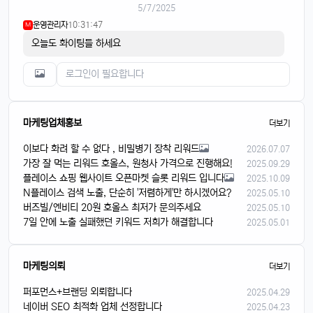
5/7/2025
운영관리자
10:31:47
M
오늘도 화이팅들 하세요
마케팅업체홍보
더보기
이보다 화려 할 수 없다 , 비밀병기 장착 리워드
2026.07.07
가장 잘 먹는 리워드 호올스, 원청사 가격으로 진행해요!
2025.09.29
플레이스 쇼핑 웹사이트 오픈마켓 슬롯 리워드 입니다
2025.10.09
N플레이스 검색 노출, 단순히 '저렴하게'만 하시겠어요?
2025.05.10
버즈빌/엔비티 20원 호올스 최저가 문의주세요
2025.05.10
7일 안에 노출 실패했던 키워드 저희가 해결합니다
2025.05.01
마케팅의뢰
더보기
퍼포먼스+브랜딩 외뢰합니다
2025.04.29
네이버 SEO 최적화 업체 선정합니다
2025.04.23