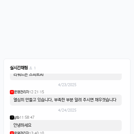
오늘도 화이팅
4/21/2025
이유컴퍼니
08:28:58
5
비가 내리고
4/22/2025
스피드AI
20:15:42
4
음악이 흐르면
스피드AI
20:15:59
4
실시간채팅
1
리워드는 스피트AI
4/23/2025
운영관리자
12:21:15
M
열심히 만들고 있습니다, 부족한 부분 알려 주시면 채우겟습니다
4/24/2025
gtb
11:58:47
1
안녕하세요
운영관리자
13:40:10
M