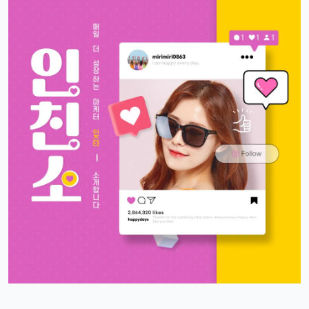
빠르밍
13:32:51
1
자랑글 ㄱㄱㄱ
휴민
13:32:51
1
근데 요즘 뉴진스 신곡 들어봤음? 완전 좋던데ㅎ
빠르밍
13:32:51
1
오 맞아요, 이번 곡 진짜 중독성 쩌는 듯ㅋㅋㅋ
휴민
13:32:51
1
뉴진스도 아이폰으로 촬영하겠죠?ㅎ
달달구리
13:32:51
1
ㅋㅋ 그럴껄요 뉴진스 얘기 들으니까 뮤비 또 보고 싶다ㅎ
4/17/2025
스피드
10:27:45
4
아 오늘 리워드 순위 완전 빠지는 거 같죠
리워드정보사
10:33:30
M
요즘 움짐임이 둔하긴해요
정보매니아
13:15:13
4