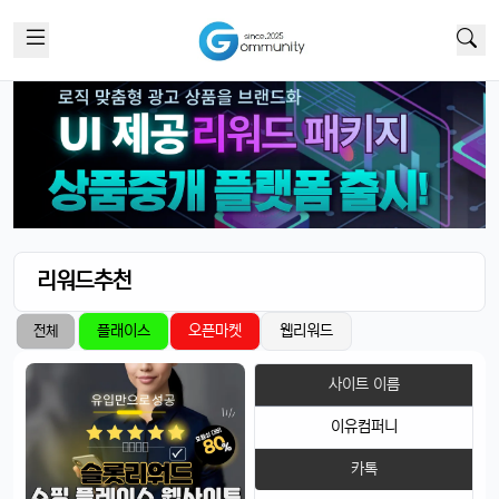
리워드추천
플래이스
오픈마켓
웹리워드
전체
사이트 이름
이유컴퍼니
카톡