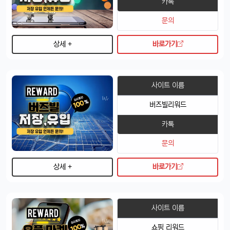
카톡
문의
상세 +
바로가기
사이트 이름
버즈빌리워드
카톡
문의
4/14/2025
태양신
13:32:50
1
상세 +
바로가기
새로 나온 아이폰 어때용? 기능 많이 좋아졌남?
달달구리
13:32:50
1
넹, 카메라 성능 엄청나던데욬ㅋㅋ
사이트 이름
빠르밍
13:32:50
1
맞아요, 특히 야간 모드가 대박임ㄷㄷㄷ
쇼핑 리워드