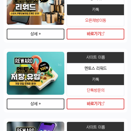
달달구리
13:32:50
1
카톡
배터리도 더 오래 가는 거 같음요ㅎㅎ
오픈채방이동
빠르밍
13:32:50
1
디자인도 세련되고 색상도 예쁨....
상세 +
바로가기
빠르밍
13:32:50
1
근데 가격이 좀 부담되긴 함요ㅋ
달달구리
13:32:50
1
사이트 이름
저도 그 생각했어요, 살지 고민 중ㅎ
멘토스 리워드
빠르밍
13:32:50
1
스토리지도 더 늘어났던데, 용량 걱정 덜겠음ㅋㅋ
카톡
달달구리
13:32:50
1
단톡방문의
맞음요, 1TB 모델도 나왔잖아요ㅎ
휴민
13:32:51
1
상세 +
바로가기
속도도 진짜 빨라진 것 같음요ㅎㅎㅎ
휴민
13:32:51
1
이번엔 충전기도 안 준다면서요ㅋ
사이트 이름
달달구리
13:32:51
1