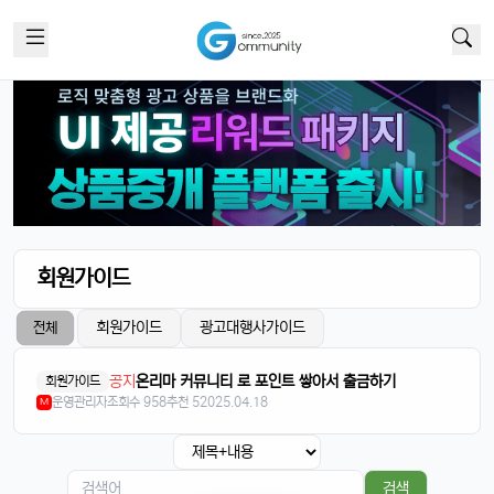
빠르밍
13:32:50
1
스토리지도 더 늘어났던데, 용량 걱정 덜겠음ㅋㅋ
달달구리
13:32:50
1
맞음요, 1TB 모델도 나왔잖아요ㅎ
휴민
13:32:51
1
속도도 진짜 빨라진 것 같음요ㅎㅎㅎ
휴민
13:32:51
1
이번엔 충전기도 안 준다면서요ㅋ
달달구리
13:32:51
1
넹, 환경 생각해서 그렇다던데욬ㅋㅋㅋ
회원가이드
휴민
13:32:51
1
에어팟이랑 연결도 잘 되는지 궁금함ㅎ
회원가이드
광고대행사가이드
전체
달달구리
13:32:51
1
공지
온리마 커뮤니티 로 포인트 쌓아서 출금하기
회원가이드
당연히 잘 되겠죠, 애플 제품끼리 호환성은 최고임ㅎ
운영관리자
조회수 958
추천 5
2025.04.18
M
태양신
13:32:51
1
페이스ID 인식도 더 빨라졌다는데 사실임?ㅋㅋ
빠르밍
13:32:51
1
검색