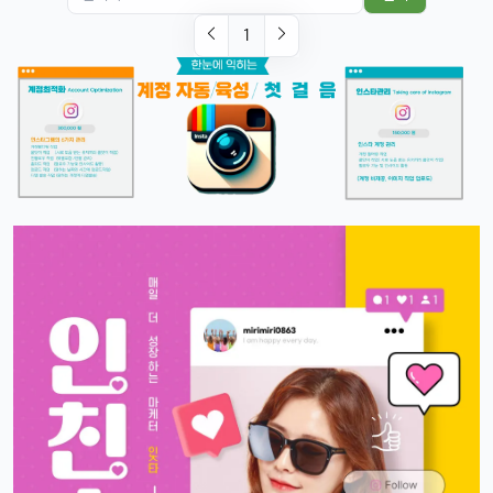
맞음, 마스크 써도 잘 인식된다고 들었음ㅎㅎ
1
달달구리
13:32:51
1
근데 저 충전 케이블 USB-C로 바뀐 거 별로임ㅋ
빠르밍
13:32:51
1
그래도 이제 안드로이드랑도 호환되니까 좋지 않나요?ㅎㅎㅎ
태양신
13:32:51
1
이젠 진짜로 살 때가 된 것 같음요, 너무 끌림ㅋㅋ
태양신
13:32:51
1
다음 달 월급 나오면 바로 질러야겠음ㅎㅎㅎ
빠르밍
13:32:51
1
자랑글 ㄱㄱㄱ
휴민
13:32:51
1
근데 요즘 뉴진스 신곡 들어봤음? 완전 좋던데ㅎ
빠르밍
13:32:51
1
오 맞아요, 이번 곡 진짜 중독성 쩌는 듯ㅋㅋㅋ
휴민
13:32:51
1
뉴진스도 아이폰으로 촬영하겠죠?ㅎ