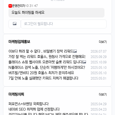
운영관리자
10:31:47
M
오늘도 화이팅들 하세요
마케팅업체홍보
더보기
이보다 화려 할 수 없다 , 비밀병기 장착 리워드
2026.07.07
가장 잘 먹는 리워드 호올스, 원청사 가격으로 진행해요!
2025.09.29
플레이스 쇼핑 웹사이트 오픈마켓 슬롯 리워드 입니다
2025.10.09
N플레이스 검색 노출, 단순히 '저렴하게'만 하시겠어요?
2025.05.10
버즈빌/엔비티 20원 호올스 최저가 문의주세요
2025.05.10
7일 안에 노출 실패했던 키워드 저희가 해결합니다
2025.05.01
마케팅의뢰
더보기
퍼포먼스+브랜딩 외뢰합니다
2025.04.29
네이버 SEO 최적화 업체 선정합니다
2025.04.23
건강기능식품 입니다 협업 MCN 제안 해주셨으면 합니다
2025.04.21