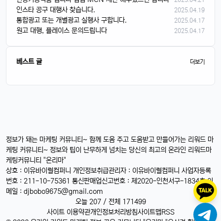
인스타 공구 대행사 찾습니다.
2025.04.19
통합광고 또는 개별광고 실행사 구합니다.
2025.04.17
원고 대행, 플레이스 문의드립니다
2025.04.17
베스트 글
더보기
정보가 돼는 마케팅 커뮤니티~ 함께 도움 주고 도움받고 만들어가는 리워드 마
케팅 커뮤니티~ 정보와 팁이 난무하게 넘치는 당신의 최고의 온라인 리워드마
케팅커뮤니티 "온리마"
상호 : 이유바이럴컴퍼니 개인정보취급관리자 : 이유바이럴컴퍼니 사업자등록
번호 : 211-10-75361 통신판매업신고번호 : 제2020-인천서구-1834호 이
메일 :
djbobo9675@gmail.com
오늘 207 / 전체 171499
사이트 이용약관
개인정보처리방침
사이트맵
RSS