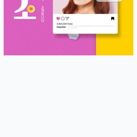
달달구리
13:32:51
1
ㅋㅋ 그럴껄요 뉴진스 얘기 들으니까 뮤비 또 보고 싶다ㅎ
4/17/2025
스피드
10:27:45
4
아 오늘 리워드 순위 완전 빠지는 거 같죠
리워드정보사
10:33:30
M
요즘 움짐임이 둔하긴해요
정보매니아
13:15:13
4
오늘 처음 왓는데 누구 있습니까?
이유컴퍼니
19:54:52
5
있어요
4/18/2025
운영관리자
11:23:39
M
오늘도 좋은 하루 돼세요
우산목
20:43:06
4
네 오늘 마무리 잘 하세요