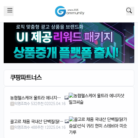
근데 가격이 좀 부담되긴 함요ㅋ
달달구리
13:32:50
1
저도 그 생각했어요, 살지 고민 중ㅎ
빠르밍
13:32:50
1
스토리지도 더 늘어났던데, 용량 걱정 덜겠음ㅋㅋ
달달구리
13:32:50
1
맞음요, 1TB 모델도 나왔잖아요ㅎ
휴민
13:32:51
1
속도도 진짜 빨라진 것 같음요ㅎㅎㅎ
쿠팡파트너스
휴민
13:32:51
1
이번엔 충전기도 안 준다면서요ㅋ
달달구리
13:32:51
1
농협헬스케어 울트라 에너지샷 밀크씨슬
넹, 환경 생각해서 그렇다던데욬ㅋㅋㅋ
익명
조회수 532
추천 0
2025.04.16
-
휴민
13:32:51
1
에어팟이랑 연결도 잘 되는지 궁금함ㅎ
골고르 채움 국내산 단백질(닭가슴살)선식 귀리 현미 스테비아 미숫가루
달달구리
13:32:51
1
익명
조회수 488
추천 1
2025.04.16
-
당연히 잘 되겠죠, 애플 제품끼리 호환성은 최고임ㅎ