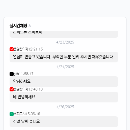
4/22/2025
스피드AI
20:15:42
4
음악이 흐르면
스피드AI
20:15:59
4
실시간채팅
1
리워드는 스피트AI
4/23/2025
운영관리자
12:21:15
M
열심히 만들고 있습니다, 부족한 부분 알려 주시면 채우겟습니다
4/24/2025
gtb
11:58:47
1
안녕하세요
운영관리자
13:40:10
M
네 안녕하세요
4/26/2025
스피드AI
15:06:16
4
주말 날씨 좋네요