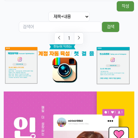
태양신
13:32:51
작성
1
페이스ID 인식도 더 빨라졌다는데 사실임?ㅋㅋ
빠르밍
13:32:51
1
검색
맞음, 마스크 써도 잘 인식된다고 들었음ㅎㅎ
1
달달구리
13:32:51
1
근데 저 충전 케이블 USB-C로 바뀐 거 별로임ㅋ
빠르밍
13:32:51
1
그래도 이제 안드로이드랑도 호환되니까 좋지 않나요?ㅎㅎㅎ
태양신
13:32:51
1
이젠 진짜로 살 때가 된 것 같음요, 너무 끌림ㅋㅋ
태양신
13:32:51
1
다음 달 월급 나오면 바로 질러야겠음ㅎㅎㅎ
빠르밍
13:32:51
1
자랑글 ㄱㄱㄱ
휴민
13:32:51
1
근데 요즘 뉴진스 신곡 들어봤음? 완전 좋던데ㅎ
빠르밍
13:32:51
1