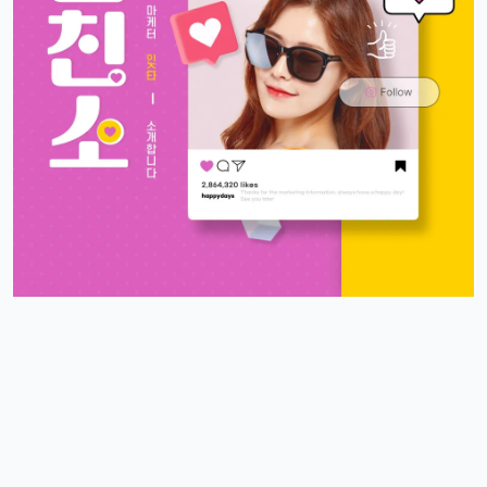
오 맞아요, 이번 곡 진짜 중독성 쩌는 듯ㅋㅋㅋ
휴민
13:32:51
1
뉴진스도 아이폰으로 촬영하겠죠?ㅎ
달달구리
13:32:51
1
ㅋㅋ 그럴껄요 뉴진스 얘기 들으니까 뮤비 또 보고 싶다ㅎ
4/17/2025
스피드
10:27:45
4
아 오늘 리워드 순위 완전 빠지는 거 같죠
리워드정보사
10:33:30
M
요즘 움짐임이 둔하긴해요
정보매니아
13:15:13
4
오늘 처음 왓는데 누구 있습니까?
이유컴퍼니
19:54:52
5
있어요
4/18/2025
운영관리자
11:23:39
M