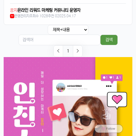
달달구리
13:32:51
1
공지
온라인 리워드 마케팅 커뮤니티 운영자
근데 저 충전 케이블 USB-C로 바뀐 거 별로임ㅋ
운영관리자
조회수 1028
추천 0
2025.04.17
M
빠르밍
13:32:51
1
그래도 이제 안드로이드랑도 호환되니까 좋지 않나요?ㅎㅎㅎ
태양신
13:32:51
1
검색
이젠 진짜로 살 때가 된 것 같음요, 너무 끌림ㅋㅋ
1
태양신
13:32:51
1
다음 달 월급 나오면 바로 질러야겠음ㅎㅎㅎ
빠르밍
13:32:51
1
자랑글 ㄱㄱㄱ
휴민
13:32:51
1
근데 요즘 뉴진스 신곡 들어봤음? 완전 좋던데ㅎ
빠르밍
13:32:51
1
오 맞아요, 이번 곡 진짜 중독성 쩌는 듯ㅋㅋㅋ
휴민
13:32:51
1
뉴진스도 아이폰으로 촬영하겠죠?ㅎ
달달구리
13:32:51
1