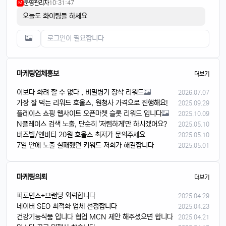
운영관리자
10:31:47
M
오늘도 화이팅들 하세요
마케팅업체홍보
더보기
이보다 화려 할 수 없다 , 비밀병기 장착 리워드
2026.07.07
가장 잘 먹는 리워드 호올스, 원청사 가격으로 진행해요!
2025.09.29
플레이스 쇼핑 웹사이트 오픈마켓 슬롯 리워드 입니다
2025.10.09
N플레이스 검색 노출, 단순히 '저렴하게'만 하시겠어요?
2025.05.10
버즈빌/엔비티 20원 호올스 최저가 문의주세요
2025.05.10
7일 안에 노출 실패했던 키워드 저희가 해결합니다
2025.05.01
마케팅의뢰
더보기
퍼포먼스+브랜딩 외뢰합니다
2025.04.29
네이버 SEO 최적화 업체 선정합니다
2025.04.23
건강기능식품 입니다 협업 MCN 제안 해주셨으면 합니다
2025.04.21