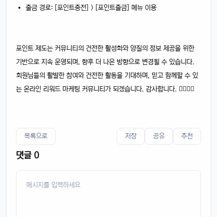
출금 경로: [포인트충전] > [포인트출금] 메뉴 이용
4/14/2025
태양신
13:32:50
1
새로 나온 아이폰 어때용? 기능 많이 좋아졌남?
포인트 제도는 커뮤니티의 건전한 활성화와 양질의 정보 제공을 위한
달달구리
13:32:50
1
기반으로 지속 운영되며, 향후 더 나은 방향으로 변경될 수 있습니다.
넹, 카메라 성능 엄청나던데욬ㅋㅋ
회원님들의 활발한 참여와 건전한 활동을 기대하며, 믿고 함께할 수 있
빠르밍
13:32:50
1
는 온라인 리워드 마케팅 커뮤니티가 되겠습니다. 감사합니다. 🙇‍♀️🙇‍♂️
맞아요, 특히 야간 모드가 대박임ㄷㄷㄷ
달달구리
13:32:50
1
배터리도 더 오래 가는 거 같음요ㅎㅎ
빠르밍
13:32:50
1
목록으로
저장
공유
추천
디자인도 세련되고 색상도 예쁨....
댓글 0
빠르밍
13:32:50
1
근데 가격이 좀 부담되긴 함요ㅋ
달달구리
13:32:50
1
저도 그 생각했어요, 살지 고민 중ㅎ
빠르밍
13:32:50
1