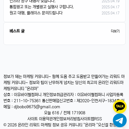
인스타 공구 대행사 찾습니다.
2025.04.19
통합광고 또는 개별광고 실행사 구합니다.
2025.04.17
원고 대행, 플레이스 문의드립니다
2025.04.17
베스트 글
더보기
정보가 돼는 마케팅 커뮤니티~ 함께 도움 주고 도움받고 만들어가는 리워드 마
케팅 커뮤니티~ 정보와 팁이 난무하게 넘치는 당신의 최고의 온라인 리워드마
케팅커뮤니티 "온리마"
상호 : 이유바이럴컴퍼니 개인정보취급관리자 : 이유바이럴컴퍼니 사업자등록
번호 : 211-10-75361 통신판매업신고번호 : 제2020-인천서구-1834호 이
메일 :
djbobo9675@gmail.com
오늘 616 / 전체 171908
사이트 이용약관
개인정보처리방침
사이트맵
RSS
© 2026 온라인 리워드 마케팅 정보 공유 커뮤니티 "온리마 "오신걸 환영합니