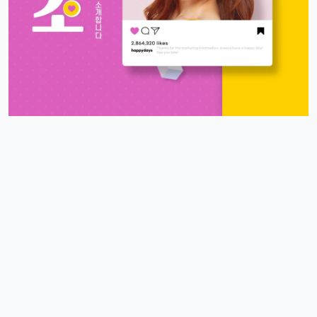
ㅋㅋ 그럴껄요 뉴진스 얘기 들으니까 뮤비 또 보고 싶다ㅎ
4/17/2025
스피드
10:27:45
4
아 오늘 리워드 순위 완전 빠지는 거 같죠
리워드정보사
10:33:30
M
요즘 움짐임이 둔하긴해요
정보매니아
13:15:13
4
오늘 처음 왓는데 누구 있습니까?
이유컴퍼니
19:54:52
5
있어요
4/18/2025
운영관리자
11:23:39
M
오늘도 좋은 하루 돼세요
우산목
20:43:06
4
네 오늘 마무리 잘 하세요
4/19/2025