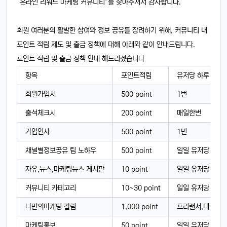
“온라인 리워드 마케팅 커뮤니티”를 찾아주셔서 감사합니다.
회원 여러분의 활발한 참여와 정보 공유를 장려하기 위해, 커뮤니티 내
포인트 적립 제도 및 출금 정책에 대해 아래와 같이 안내드립니다.
포인트 적립 및 출금 정책 안내 해드리겠습니다
항목
포인트적립
유저당 하루 최대
회원가입시
500 point
1번
출석체크시
200 point
매일한번
가입인사
500 point
1번
채널별정보공유 팁 노하우
500 point
일일 유저당 1번
자유,뉴스,마케팅뉴스 게시판
10 point
일일 유저당 1번
커뮤니티 카테고리
10~30 point
일일 유저당 1번
나만의마케팅 칼럼
1,000 point
프리랜서,대행사,
마케팅홍보
50 point
일일 유저당1번까