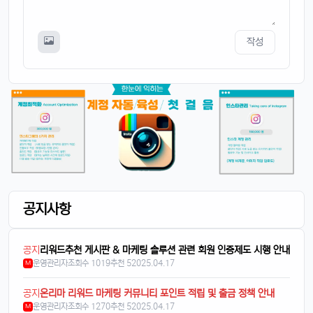
스토리지도 더 늘어났던데, 용량 걱정 덜겠음ㅋㅋ
달달구리
13:32:50
1
작성
맞음요, 1TB 모델도 나왔잖아요ㅎ
휴민
13:32:51
1
속도도 진짜 빨라진 것 같음요ㅎㅎㅎ
휴민
13:32:51
1
이번엔 충전기도 안 준다면서요ㅋ
달달구리
13:32:51
1
넹, 환경 생각해서 그렇다던데욬ㅋㅋㅋ
휴민
13:32:51
1
에어팟이랑 연결도 잘 되는지 궁금함ㅎ
공지사항
달달구리
13:32:51
1
당연히 잘 되겠죠, 애플 제품끼리 호환성은 최고임ㅎ
공지
태양신
리워드추천 게시판 & 마케팅 솔루션 관련 회원 인증제도 시행 안내
13:32:51
1
운영관리자
조회수 1019
추천 5
2025.04.17
M
페이스ID 인식도 더 빨라졌다는데 사실임?ㅋㅋ
빠르밍
13:32:51
1
공지
온리마 리워드 마케팅 커뮤니티 포인트 적립 및 출금 정책 안내
맞음, 마스크 써도 잘 인식된다고 들었음ㅎㅎ
운영관리자
조회수 1270
추천 5
2025.04.17
M