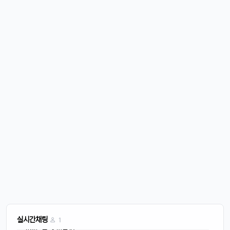
커머스틸
11:45:08
4
비가오는 주말아침이네요
운영관리자
11:45:28
M
바람도 많이 불어요
4/20/2025
퍼프대디
07:30:50
4
한주 시작하는 월요일
운영관리자
08:05:01
M
오늘도 화이팅
4/21/2025
이유컴퍼니
08:28:58
5
비가 내리고
4/22/2025
스피드AI
20:15:42
4
음악이 흐르면
스피드AI
20:15:59
4
실시간채팅
1