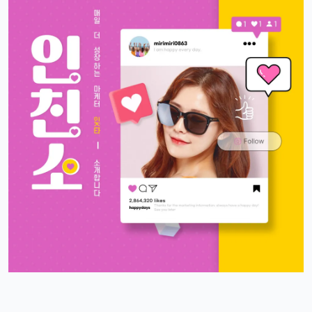
빠르밍
13:32:51
1
자랑글 ㄱㄱㄱ
휴민
13:32:51
1
근데 요즘 뉴진스 신곡 들어봤음? 완전 좋던데ㅎ
빠르밍
13:32:51
1
오 맞아요, 이번 곡 진짜 중독성 쩌는 듯ㅋㅋㅋ
휴민
13:32:51
1
뉴진스도 아이폰으로 촬영하겠죠?ㅎ
달달구리
13:32:51
1
ㅋㅋ 그럴껄요 뉴진스 얘기 들으니까 뮤비 또 보고 싶다ㅎ
4/17/2025
스피드
10:27:45
4
아 오늘 리워드 순위 완전 빠지는 거 같죠
리워드정보사
10:33:30
M
요즘 움짐임이 둔하긴해요
정보매니아
13:15:13
4
오늘 처음 왓는데 누구 있습니까?