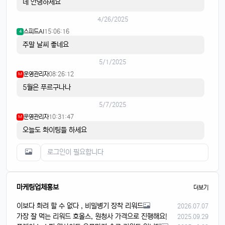
네 안녕하세요
4/26/2025
스피드AI
15:06:16
4
주말 날씨 좋네요
5/1/2025
운영관리자
08:26:12
M
5월은 푸르구나나
5/7/2025
운영관리자
10:31:47
M
오늘도 화이팅들 하세요
마케팅업체홍보
더보기
이보다 화려 할 수 없다 , 비밀병기 장착 리워드
2026.07.07
가장 잘 먹는 리워드 호올스, 원청사 가격으로 진행해요!
2025.09.29