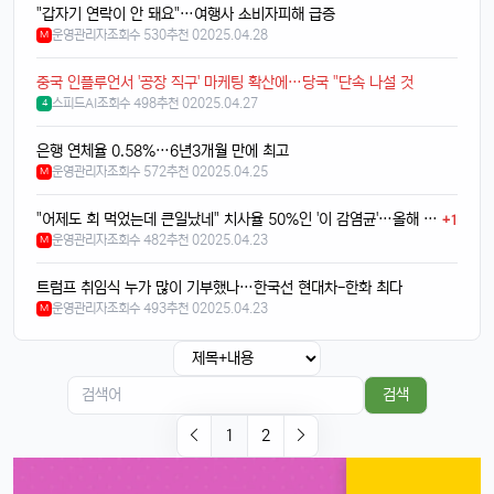
넹, 환경 생각해서 그렇다던데욬ㅋㅋㅋ
"갑자기 연락이 안 돼요"…여행사 소비자피해 급증
휴민
13:32:51
1
운영관리자
조회수 530
추천 0
2025.04.28
M
에어팟이랑 연결도 잘 되는지 궁금함ㅎ
중국 인플루언서 '공장 직구' 마케팅 확산에…당국 "단속 나설 것
달달구리
13:32:51
1
스피드AI
조회수 498
추천 0
2025.04.27
4
당연히 잘 되겠죠, 애플 제품끼리 호환성은 최고임ㅎ
은행 연체율 0.58%…6년3개월 만에 최고
태양신
13:32:51
1
운영관리자
조회수 572
추천 0
2025.04.25
M
페이스ID 인식도 더 빨라졌다는데 사실임?ㅋㅋ
빠르밍
13:32:51
1
"어제도 회 먹었는데 큰일났네" 치사율 50%인 '이 감염균'…올해 첫 검출
+1
맞음, 마스크 써도 잘 인식된다고 들었음ㅎㅎ
운영관리자
조회수 482
추천 0
2025.04.23
M
달달구리
13:32:51
1
트럼프 취임식 누가 많이 기부했나…한국선 현대차-한화 최다
근데 저 충전 케이블 USB-C로 바뀐 거 별로임ㅋ
운영관리자
조회수 493
추천 0
2025.04.23
M
빠르밍
13:32:51
1
그래도 이제 안드로이드랑도 호환되니까 좋지 않나요?ㅎㅎㅎ
태양신
13:32:51
1
검색
이젠 진짜로 살 때가 된 것 같음요, 너무 끌림ㅋㅋ
1
2
태양신
13:32:51
1
다음 달 월급 나오면 바로 질러야겠음ㅎㅎㅎ