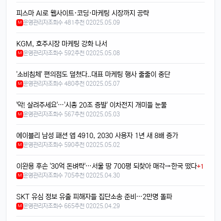
달달구리
13:32:50
1
피스마 AI로 웹사이트·코딩·마케팅 시장까지 공략
배터리도 더 오래 가는 거 같음요ㅎㅎ
운영관리자
조회수 481
추천 0
2025.05.09
M
빠르밍
13:32:50
1
디자인도 세련되고 색상도 예쁨....
KGM, 호주시장 마케팅 강화 나서
빠르밍
13:32:50
1
운영관리자
조회수 592
추천 0
2025.05.08
M
근데 가격이 좀 부담되긴 함요ㅋ
'소비침체' 편의점도 덮쳤다..대표 마케팅 행사 줄줄이 중단
달달구리
13:32:50
1
운영관리자
조회수 480
추천 0
2025.05.07
M
저도 그 생각했어요, 살지 고민 중ㅎ
'악! 살려주세요'…'시총 20조 증발' 이차전지 개미들 눈물
빠르밍
13:32:50
1
운영관리자
조회수 567
추천 0
2025.05.03
M
스토리지도 더 늘어났던데, 용량 걱정 덜겠음ㅋㅋ
달달구리
13:32:50
1
에이블리 남성 패션 앱 4910, 2030 사용자 1년 새 8배 증가
맞음요, 1TB 모델도 나왔잖아요ㅎ
운영관리자
조회수 590
추천 0
2025.05.02
M
휴민
13:32:51
1
이완용 후손 '30억 돈벼락'…서울 땅 700평 되찾아 매각→한국 떴다
+1
속도도 진짜 빨라진 것 같음요ㅎㅎㅎ
운영관리자
조회수 705
추천 0
2025.04.30
M
휴민
13:32:51
1
이번엔 충전기도 안 준다면서요ㅋ
SKT 유심 정보 유출 피해자들 집단소송 준비…2만명 돌파
운영관리자
조회수 665
추천 0
2025.04.29
M
달달구리
13:32:51
1