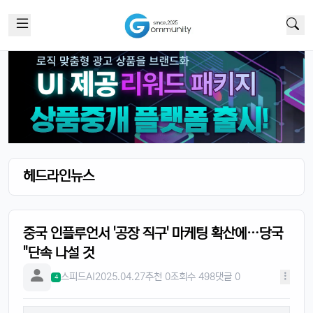
헤드라인뉴스
중국 인플루언서 '공장 직구' 마케팅 확산에…당국
"단속 나설 것
스피드AI
2025.04.27
추천 0
조회수 498
댓글 0
4