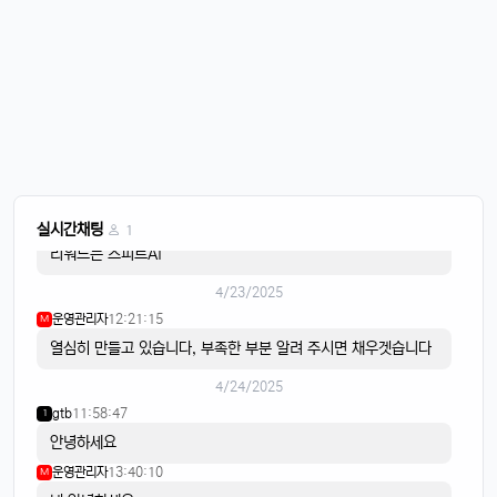
오늘도 화이팅
4/21/2025
이유컴퍼니
08:28:58
5
비가 내리고
4/22/2025
스피드AI
20:15:42
4
음악이 흐르면
스피드AI
20:15:59
4
실시간채팅
1
리워드는 스피트AI
4/23/2025
운영관리자
12:21:15
M
열심히 만들고 있습니다, 부족한 부분 알려 주시면 채우겟습니다
4/24/2025
gtb
11:58:47
1
안녕하세요
운영관리자
13:40:10
M