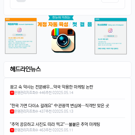
헤드라인뉴스
4/14/2025
광고 속 약사는 전문배우...약국 악용한 마케팅 논란
태양신
13:32:50
1
운영관리자
조회수 446
추천 0
2025.05.14
M
새로 나온 아이폰 어때용? 기능 많이 좋아졌남?
달달구리
13:32:50
1
"한국 가면 다이소 갈래요" 中관광객 변심에…직격탄 맞은 곳
넹, 카메라 성능 엄청나던데욬ㅋㅋ
운영관리자
조회수 437
추천 0
2025.05.13
M
빠르밍
13:32:50
1
"추억 공유하고 사진도 따라 찍고"…불붙은 추억 마케팅
맞아요, 특히 야간 모드가 대박임ㄷㄷㄷ
운영관리자
조회수 463
추천 0
2025.05.11
M