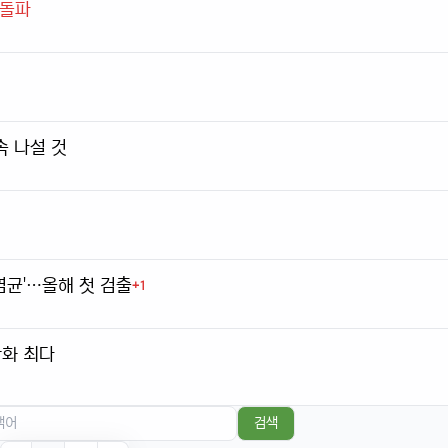
 돌파
속 나설 것
염균'…올해 첫 검출
+1
화 최다
검색