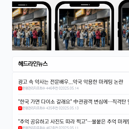
헤드라인뉴스
광고 속 약사는 전문배우...약국 악용한 마케팅 논란
운영관리자
조회수 446
추천 0
2025.05.14
M
"한국 가면 다이소 갈래요" 中관광객 변심에…직격탄 
운영관리자
조회수 435
추천 0
2025.05.13
M
"추억 공유하고 사진도 따라 찍고"…불붙은 추억 마케
운영관리자
조회수 462
추천 0
2025.05.11
M