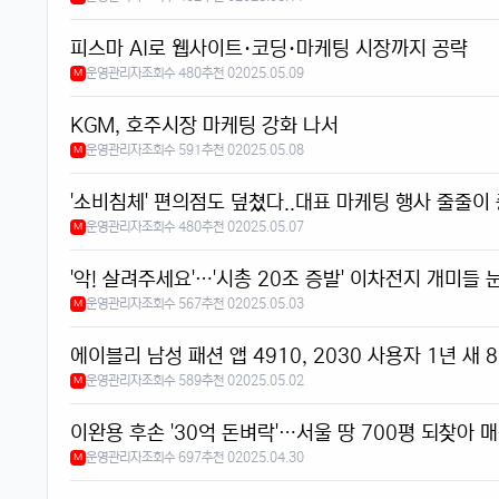
피스마 AI로 웹사이트·코딩·마케팅 시장까지 공략
운영관리자
조회수 480
추천 0
2025.05.09
M
KGM, 호주시장 마케팅 강화 나서
운영관리자
조회수 591
추천 0
2025.05.08
M
'소비침체' 편의점도 덮쳤다..대표 마케팅 행사 줄줄이
운영관리자
조회수 480
추천 0
2025.05.07
M
'악! 살려주세요'…'시총 20조 증발' 이차전지 개미들 
운영관리자
조회수 567
추천 0
2025.05.03
M
에이블리 남성 패션 앱 4910, 2030 사용자 1년 새 
운영관리자
조회수 589
추천 0
2025.05.02
M
이완용 후손 '30억 돈벼락'…서울 땅 700평 되찾아
운영관리자
조회수 697
추천 0
2025.04.30
M