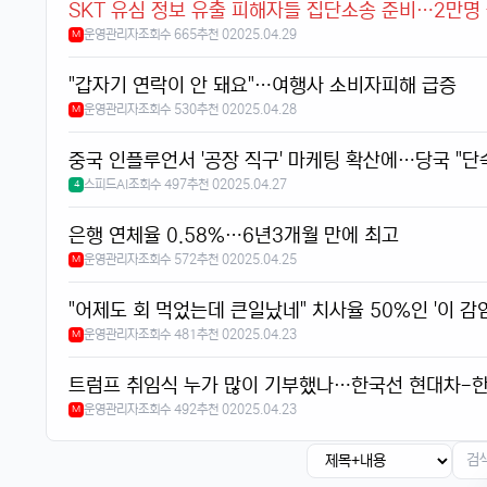
SKT 유심 정보 유출 피해자들 집단소송 준비…2만명
운영관리자
조회수 665
추천 0
2025.04.29
M
"갑자기 연락이 안 돼요"…여행사 소비자피해 급증
운영관리자
조회수 530
추천 0
2025.04.28
M
중국 인플루언서 '공장 직구' 마케팅 확산에…당국 "단
스피드AI
조회수 497
추천 0
2025.04.27
4
은행 연체율 0.58%…6년3개월 만에 최고
운영관리자
조회수 572
추천 0
2025.04.25
M
"어제도 회 먹었는데 큰일났네" 치사율 50%인 '이 감
운영관리자
조회수 481
추천 0
2025.04.23
M
트럼프 취임식 누가 많이 기부했나…한국선 현대차-한
운영관리자
조회수 492
추천 0
2025.04.23
M