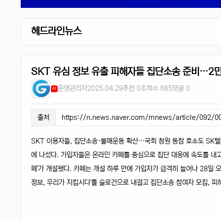
헤드라인뉴스
SKT 유심 정보 유출 피해자들 집단소송 준비…2
운영관리자
2025.04.29
추천 0
조회수 665
댓글 0
M
출처
https://n.news.naver.com/mnews/article/092/
SKT 이용자들, 집단소송·불매운동 확산…국회 청원 동참 호소도 SK텔
에 나섰다. 가입자들은 온라인 카페를 중심으로 집단 대응에 속도를 내고
페'가 개설됐다. 카페는 개설 하루 만에 가입자가 급격히 늘어나 28일 오
정보, 우리가 지킵시다'를 슬로건으로 내걸고 집단소송 참여자 모집, 피해