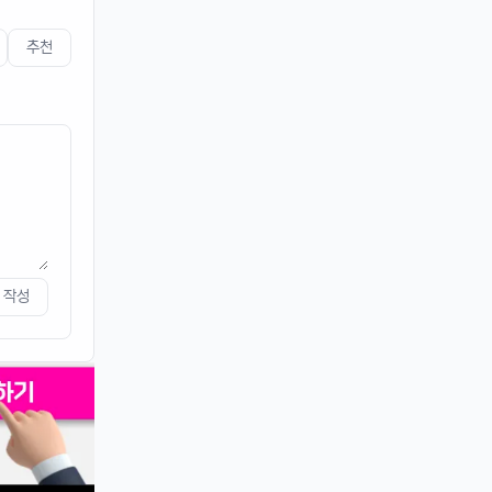
네 오늘 마무리 잘 하세요
추천
4/19/2025
커머스틸
11:45:08
4
비가오는 주말아침이네요
운영관리자
11:45:28
M
바람도 많이 불어요
4/20/2025
퍼프대디
07:30:50
4
한주 시작하는 월요일
작성
운영관리자
08:05:01
M
오늘도 화이팅
4/21/2025
이유컴퍼니
08:28:58
5
비가 내리고
4/22/2025
스피드AI
20:15:42
4