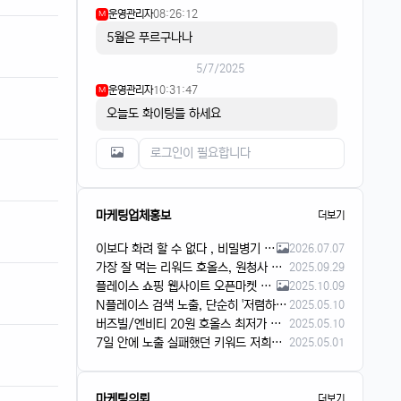
운영관리자
08:26:12
M
5월은 푸르구나나
5/7/2025
운영관리자
10:31:47
M
오늘도 화이팅들 하세요
마케팅업체홍보
더보기
이보다 화려 할 수 없다 , 비밀병기 장착 리워드
2026.07.07
가장 잘 먹는 리워드 호올스, 원청사 가격으로 진행해요!
2025.09.29
플레이스 쇼핑 웹사이트 오픈마켓 슬롯 리워드 입니다
2025.10.09
N플레이스 검색 노출, 단순히 '저렴하게'만 하시겠어요?
2025.05.10
버즈빌/엔비티 20원 호올스 최저가 문의주세요
2025.05.10
7일 안에 노출 실패했던 키워드 저희가 해결합니다
2025.05.01
마케팅의뢰
더보기