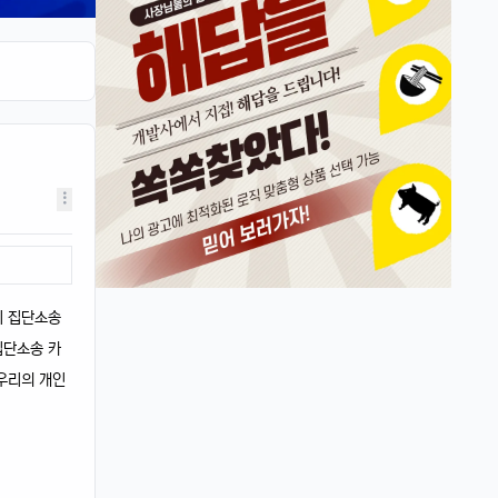
뉴진스도 아이폰으로 촬영하겠죠?ㅎ
달달구리
13:32:51
1
ㅋㅋ 그럴껄요 뉴진스 얘기 들으니까 뮤비 또
보고 싶다ㅎ
4/17/2025
스피드
10:27:45
4
아 오늘 리워드 순위 완전 빠지는 거 같죠
리워드정보사
10:33:30
M
요즘 움짐임이 둔하긴해요
정보매니아
13:15:13
4
오늘 처음 왓는데 누구 있습니까?
이 집단소송
이유컴퍼니
19:54:52
5
집단소송 카
있어요
'우리의 개인
4/18/2025
운영관리자
11:23:39
M
오늘도 좋은 하루 돼세요
우산목
20:43:06
4