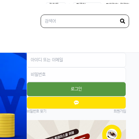
임ㅋ
|
|
회원가입
|
로그인
빠르밍
13:32:51
1
그래도 이제 안드로이드랑도 호환되니까 좋지
않나요?ㅎㅎㅎ
태양신
13:32:51
1
이젠 진짜로 살 때가 된 것 같음요, 너무 끌림
ㅋㅋ
태양신
13:32:51
1
다음 달 월급 나오면 바로 질러야겠음ㅎㅎㅎ
빠르밍
13:32:51
1
자랑글 ㄱㄱㄱ
로그인
휴민
13:32:51
1
근데 요즘 뉴진스 신곡 들어봤음? 완전 좋던
데ㅎ
비밀번호 찾기
회원가입
빠르밍
13:32:51
1
오 맞아요, 이번 곡 진짜 중독성 쩌는 듯ㅋㅋ
ㅋ
휴민
13:32:51
1