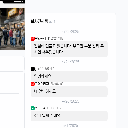
음악이 흐르면
스피드AI
20:15:59
4
실시간채팅
리워드는 스피트AI
1
4/23/2025
운영관리자
12:21:15
M
열심히 만들고 있습니다, 부족한 부분 알려 주
시면 채우겟습니다
4/24/2025
gtb
11:58:47
1
안녕하세요
운영관리자
13:40:10
M
네 안녕하세요
4/26/2025
스피드AI
15:06:16
4
주말 날씨 좋네요
5/1/2025