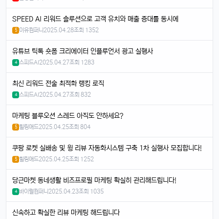
맞음요, 1TB 모델도 나왔잖아요ㅎ
SPEED AI 리워드 솔루션으로 고객 유치와 매출 증대를 동시에
휴민
13:32:51
1
이유컴퍼니
2025.04.28
조회 1352
5
속도도 진짜 빨라진 것 같음요ㅎㅎㅎ
휴민
13:32:51
1
유튜브 틱톡 숏폼 크리에이터 인플루언서 광고 실행사
이번엔 충전기도 안 준다면서요ㅋ
스피드AI
2025.04.27
조회 1283
4
달달구리
13:32:51
1
최신 리워드 전술 최적화 랭킹 로직
넹, 환경 생각해서 그렇다던데욬ㅋㅋㅋ
스피드AI
2025.04.27
조회 832
4
휴민
13:32:51
1
에어팟이랑 연결도 잘 되는지 궁금함ㅎ
마케팅 블루오션 스레드 아직도 안하세요?
달달구리
13:32:51
1
힐링애드
2025.04.25
조회 804
5
당연히 잘 되겠죠, 애플 제품끼리 호환성은 최고임ㅎ
쿠팡 로켓 실배송 및 윙 리뷰 자동화시스템 구축 1차 실행사 모집합니다!
태양신
13:32:51
1
힐링애드
2025.04.25
조회 1252
5
페이스ID 인식도 더 빨라졌다는데 사실임?ㅋㅋ
빠르밍
13:32:51
1
당근마켓 동네생활 비즈프로필 마케팅 확실히 관리해드립니다!
맞음, 마스크 써도 잘 인식된다고 들었음ㅎㅎ
바이럴컴퍼니
2025.04.23
조회 1035
4
달달구리
13:32:51
1
신속하고 확실한 리뷰 마케팅 해드립니다
근데 저 충전 케이블 USB-C로 바뀐 거 별로임ㅋ