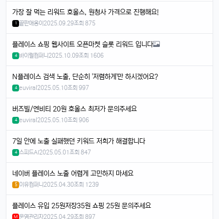
태양신
13:32:50
1
가장 잘 먹는 리워드 호올스, 원청사 가격으로 진행해요!
새로 나온 아이폰 어때용? 기능 많이 좋아졌남?
끝판애옹이
2025.09.29
조회 875
1
달달구리
13:32:50
1
플레이스 쇼핑 웹사이트 오픈마켓 슬롯 리워드 입니다
넹, 카메라 성능 엄청나던데욬ㅋㅋ
바이럴컴퍼니
2025.10.09
조회 1606
4
빠르밍
13:32:50
1
맞아요, 특히 야간 모드가 대박임ㄷㄷㄷ
N플레이스 검색 노출, 단순히 '저렴하게'만 하시겠어요?
달달구리
13:32:50
1
euviral
2025.05.10
조회 997
4
배터리도 더 오래 가는 거 같음요ㅎㅎ
버즈빌/엔비티 20원 호올스 최저가 문의주세요
빠르밍
13:32:50
1
euviral
2025.05.10
조회 906
4
디자인도 세련되고 색상도 예쁨....
빠르밍
13:32:50
1
7일 안에 노출 실패했던 키워드 저희가 해결합니다
근데 가격이 좀 부담되긴 함요ㅋ
스피드AI
2025.05.01
조회 847
4
달달구리
13:32:50
1
네이버 플레이스 노출 어렵게 고민하지 마세요
저도 그 생각했어요, 살지 고민 중ㅎ
이유컴퍼니
2025.04.30
조회 1239
5
빠르밍
13:32:50
1
스토리지도 더 늘어났던데, 용량 걱정 덜겠음ㅋㅋ
플레이스 유입 25원저장35원 쇼핑 25원 문의주세요
달달구리
13:32:50
1
운영관리자
2025.04.29
조회 897
M