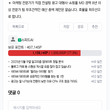
🔹 마케팅 전문가가 직접 컨설팅 광고 대행사·쇼핑몰 MD 경력 8년 이
상 전문가 팀 무조건적인 예산 증액 제안은 없습니다. 효율을 최우선으
로 합니다.
목록으로
저장
공유
추천
스피드AI
4
보유 포인트 : 407,145P
1,159,145P
/ 1,500,000P (77.3%)
- 2025년 5월 구글 알고리즘 업데이트 정밀 분석
449 일전
- 블로그 카페 등 스펨성 게시글 요즘 많이 잡고 있습니다
449 일전
- 네이버 데이터로 ‘팔리는 아이템’ 찾기
453 일전
- 네이버 데이터로 성공적인 아이템을 찾는 법 1탄
453 일전
- 광고는 잘 나가는데 전환이 낮은 이유 CPA 구조 점검 가이드
462 일전
댓글 0