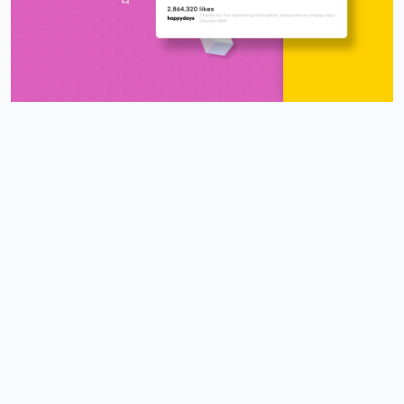
4/17/2025
스피드
10:27:45
4
아 오늘 리워드 순위 완전 빠지는 거 같죠
리워드정보사
10:33:30
M
요즘 움짐임이 둔하긴해요
정보매니아
13:15:13
4
오늘 처음 왓는데 누구 있습니까?
이유컴퍼니
19:54:52
5
있어요
4/18/2025
운영관리자
11:23:39
M
오늘도 좋은 하루 돼세요
우산목
20:43:06
4
네 오늘 마무리 잘 하세요
4/19/2025
커머스틸
11:45:08
4
비가오는 주말아침이네요