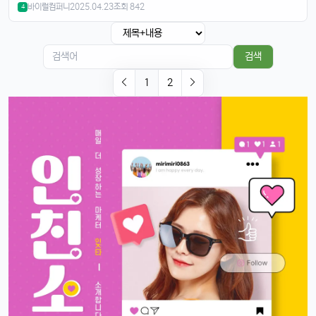
바이럴컴퍼니
2025.04.23
조회 842
4
빠르밍
13:32:51
1
그래도 이제 안드로이드랑도 호환되니까 좋지 않나요?ㅎㅎㅎ
태양신
13:32:51
1
검색
이젠 진짜로 살 때가 된 것 같음요, 너무 끌림ㅋㅋ
1
2
태양신
13:32:51
1
다음 달 월급 나오면 바로 질러야겠음ㅎㅎㅎ
빠르밍
13:32:51
1
자랑글 ㄱㄱㄱ
휴민
13:32:51
1
근데 요즘 뉴진스 신곡 들어봤음? 완전 좋던데ㅎ
빠르밍
13:32:51
1
오 맞아요, 이번 곡 진짜 중독성 쩌는 듯ㅋㅋㅋ
휴민
13:32:51
1
뉴진스도 아이폰으로 촬영하겠죠?ㅎ
달달구리
13:32:51
1
ㅋㅋ 그럴껄요 뉴진스 얘기 들으니까 뮤비 또 보고 싶다ㅎ