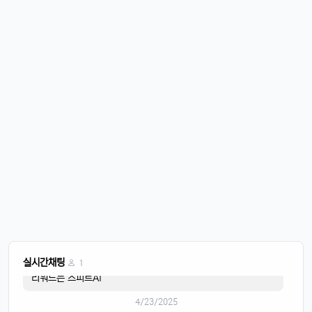
운영관리자
11:45:28
M
바람도 많이 불어요
4/20/2025
퍼프대디
07:30:50
4
한주 시작하는 월요일
운영관리자
08:05:01
M
오늘도 화이팅
4/21/2025
이유컴퍼니
08:28:58
5
비가 내리고
4/22/2025
스피드AI
20:15:42
4
음악이 흐르면
스피드AI
20:15:59
4
실시간채팅
1
리워드는 스피트AI
4/23/2025