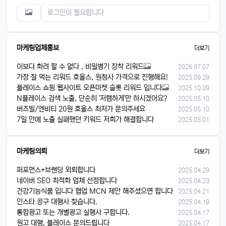
마케팅업체홍보
더보기
이보다 화려 할 수 없다 , 비밀병기 장착 리워드
2026.07.07
가장 잘 먹는 리워드 호올스, 원청사 가격으로 진행해요!
2025.09.29
플레이스 쇼핑 웹사이트 오픈마켓 슬롯 리워드 입니다
2025.10.09
N플레이스 검색 노출, 단순히 '저렴하게'만 하시겠어요?
2025.05.10
버즈빌/엔비티 20원 호올스 최저가 문의주세요
2025.05.10
7일 안에 노출 실패했던 키워드 저희가 해결합니다
2025.05.01
마케팅의뢰
더보기
퍼포먼스+브랜딩 외뢰합니다
2025.04.29
네이버 SEO 최적화 업체 선정합니다
2025.04.23
건강기능식품 입니다 협업 MCN 제안 해주셨으면 합니다
2025.04.21
인스타 공구 대행사 찾습니다.
2025.04.19
통합광고 또는 개별광고 실행사 구합니다.
2025.04.17
원고 대행, 플레이스 문의드립니다
2025.04.17