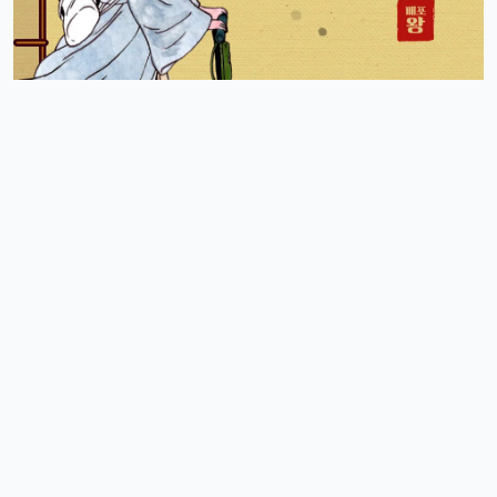
아 오늘 리워드 순위 완전 빠지는 거 같죠
리워드정보사
10:33:30
M
요즘 움짐임이 둔하긴해요
정보매니아
13:15:13
4
오늘 처음 왓는데 누구 있습니까?
이유컴퍼니
19:54:52
5
있어요
4/18/2025
운영관리자
11:23:39
M
오늘도 좋은 하루 돼세요
우산목
20:43:06
4
네 오늘 마무리 잘 하세요
4/19/2025
커머스틸
11:45:08
4
비가오는 주말아침이네요
운영관리자
11:45:28
M
바람도 많이 불어요