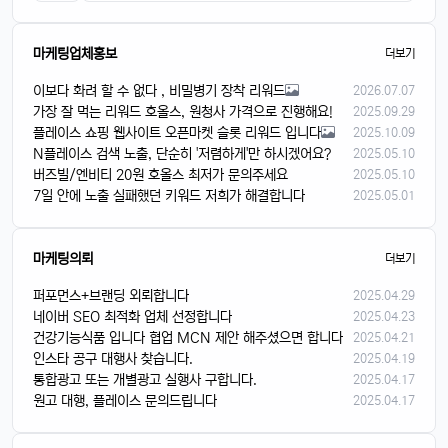
마케팅업체홍보
더보기
이보다 화려 할 수 없다 , 비밀병기 장착 리워드
2026.07.07
가장 잘 먹는 리워드 호올스, 원청사 가격으로 진행해요!
2025.09.29
플레이스 쇼핑 웹사이트 오픈마켓 슬롯 리워드 입니다
2025.10.09
N플레이스 검색 노출, 단순히 '저렴하게'만 하시겠어요?
2025.05.10
버즈빌/엔비티 20원 호올스 최저가 문의주세요
2025.05.10
7일 안에 노출 실패했던 키워드 저희가 해결합니다
2025.05.01
마케팅의뢰
더보기
퍼포먼스+브랜딩 외뢰합니다
2025.04.29
네이버 SEO 최적화 업체 선정합니다
2025.04.23
건강기능식품 입니다 협업 MCN 제안 해주셨으면 합니다
2025.04.21
인스타 공구 대행사 찾습니다.
2025.04.19
통합광고 또는 개별광고 실행사 구합니다.
2025.04.17
원고 대행, 플레이스 문의드립니다
2025.04.17