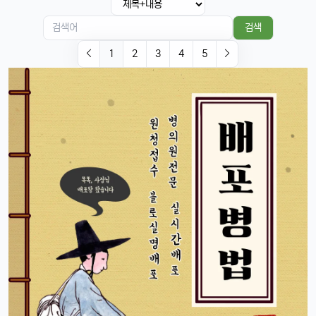
그래도 이제 안드로이드랑도 호환되니까 좋지 않나요?ㅎㅎㅎ
태양신
13:32:51
1
검색
이젠 진짜로 살 때가 된 것 같음요, 너무 끌림ㅋㅋ
1
2
3
4
5
태양신
13:32:51
1
다음 달 월급 나오면 바로 질러야겠음ㅎㅎㅎ
빠르밍
13:32:51
1
자랑글 ㄱㄱㄱ
휴민
13:32:51
1
근데 요즘 뉴진스 신곡 들어봤음? 완전 좋던데ㅎ
빠르밍
13:32:51
1
오 맞아요, 이번 곡 진짜 중독성 쩌는 듯ㅋㅋㅋ
휴민
13:32:51
1
뉴진스도 아이폰으로 촬영하겠죠?ㅎ
달달구리
13:32:51
1
ㅋㅋ 그럴껄요 뉴진스 얘기 들으니까 뮤비 또 보고 싶다ㅎ
4/17/2025
스피드
10:27:45
4