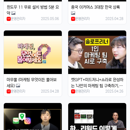
윈도우 11 무료 설치 방법 5분 요
중국 이커머스 3대장 한국 상륙
약
운영관리자
2025.05.06
운영관리자
2025.04.28
M
M
마무물 (마케팅 무엇이든 물어보
챗GPT+미드저니+소라로 완성하
세요)
는 '나만의 마케팅 팀 구축하기.초
운영관리자
2025.04.28
운영관리자
2025.04.26
M
보자도 가능
M
4/14/2025
태양신
13:32:50
1
새로 나온 아이폰 어때용? 기능 많이 좋아졌남?