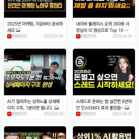
달달구리
13:32:50
1
넹, 카메라 성능 엄청나던데욬ㅋㅋ
2025년 마케팅, 지금부터 준비하
네이버 플레이스 순위 300등 사
빠르밍
13:32:50
1
세요
장님이 이 영상으로 Top 10 등극
맞아요, 특히 야간 모드가 대박임ㄷㄷㄷ
운영관리자
2025.04.26
운영관리자
2025.04.24
M
M
달달구리
13:32:50
1
배터리도 더 오래 가는 거 같음요ㅎㅎ
빠르밍
13:32:50
1
디자인도 세련되고 색상도 예쁨....
빠르밍
13:32:50
1
근데 가격이 좀 부담되긴 함요ㅋ
달달구리
13:32:50
1
저도 그 생각했어요, 살지 고민 중ㅎ
AI가 알려주는 상위노출 상세페
스레드로 돈버는 법 실전편 8년하
빠르밍
13:32:50
1
이지 구조, 1분이면 됩니다.
던 인스타보다 효과 좋았음~
운영관리자
스토리지도 더 늘어났던데, 용량 걱정 덜겠음ㅋㅋ
2025.04.23
운영관리자
2025.04.23
M
M
달달구리
13:32:50
1
맞음요, 1TB 모델도 나왔잖아요ㅎ
휴민
13:32:51
1