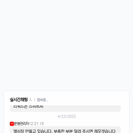
4/20/2025
퍼프대디
07:30:50
4
한주 시작하는 월요일
운영관리자
08:05:01
M
오늘도 화이팅
4/21/2025
이유컴퍼니
08:28:58
5
비가 내리고
4/22/2025
스피드AI
20:15:42
4
음악이 흐르면
스피드AI
20:15:59
4
실시간채팅
1
접속중...
리워드는 스피트AI
4/23/2025
운영관리자
12:21:15
M
열심히 만들고 있습니다, 부족한 부분 알려 주시면 채우겟습니다