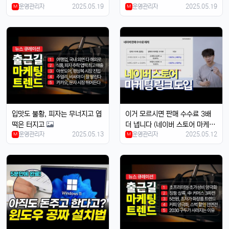
운영관리자
2025.05.19
운영관리자
2025.05.19
억 적자를 냈을까?)
M
M
입맛도 불황, 피자는 무너지고 엽
이거 모르시면 판매 수수료 3배
떡은 터지고
더 냅니다 (네이버 스토어 마케팅
운영관리자
2025.05.13
운영관리자
2025.05.12
M
링크 정책)
M