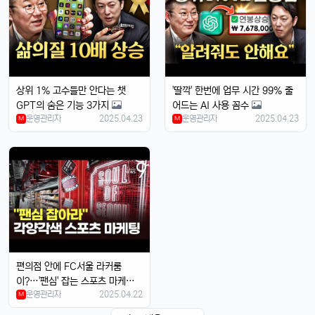
속도도 진짜 빨라진 것 같음요ㅎㅎㅎ
휴민
13:32:51
1
이번엔 충전기도 안 준다면서요ㅋ
달달구리
13:32:51
1
상위 1% 고수들만 안다는 챗
'딸깍' 한번에 업무 시간 99% 줄
넹, 환경 생각해서 그렇다던데욬ㅋㅋㅋ
GPT의 숨은 기능 3가지
어드는 AI 사용 꼼수
휴민
13:32:51
1
운영관리자
2025.04.23
운영관리자
2025.04.23
M
M
에어팟이랑 연결도 잘 되는지 궁금함ㅎ
달달구리
13:32:51
1
당연히 잘 되겠죠, 애플 제품끼리 호환성은 최고임ㅎ
태양신
13:32:51
1
페이스ID 인식도 더 빨라졌다는데 사실임?ㅋㅋ
빠르밍
13:32:51
1
맞음, 마스크 써도 잘 인식된다고 들었음ㅎㅎ
달달구리
13:32:51
1
편의점 안에 FC서울 라커룸
근데 저 충전 케이블 USB-C로 바뀐 거 별로임ㅋ
이?…'팬심' 잡는 스포츠 마케팅
운영관리자
2025.04.22
열전
M
빠르밍
13:32:51
1