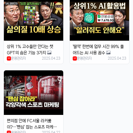
맞음요, 1TB 모델도 나왔잖아요ㅎ
휴민
13:32:51
1
속도도 진짜 빨라진 것 같음요ㅎㅎㅎ
휴민
13:32:51
1
이번엔 충전기도 안 준다면서요ㅋ
달달구리
13:32:51
1
상위 1% 고수들만 안다는 챗
'딸깍' 한번에 업무 시간 99% 줄
넹, 환경 생각해서 그렇다던데욬ㅋㅋㅋ
GPT의 숨은 기능 3가지
어드는 AI 사용 꼼수
휴민
13:32:51
1
운영관리자
2025.04.23
운영관리자
2025.04.23
M
M
에어팟이랑 연결도 잘 되는지 궁금함ㅎ
달달구리
13:32:51
1
당연히 잘 되겠죠, 애플 제품끼리 호환성은 최고임ㅎ
태양신
13:32:51
1
페이스ID 인식도 더 빨라졌다는데 사실임?ㅋㅋ
빠르밍
13:32:51
1
맞음, 마스크 써도 잘 인식된다고 들었음ㅎㅎ
달달구리
13:32:51
1
편의점 안에 FC서울 라커룸
근데 저 충전 케이블 USB-C로 바뀐 거 별로임ㅋ
이?…'팬심' 잡는 스포츠 마케팅
운영관리자
2025.04.22
M