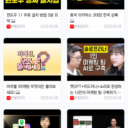
윈도우 11 무료 설치 방법 5분 요
중국 이커머스 3대장 한국 상륙
약
운영관리자
2025.05.06
운영관리자
2025.04.28
M
M
마무물 (마케팅 무엇이든 물어보
챗GPT+미드저니+소라로 완성하
세요)
는 '나만의 마케팅 팀 구축하기.초
운영관리자
2025.04.28
운영관리자
2025.04.26
M
보자도 가능
M
4/14/2025
태양신
13:32:50
1