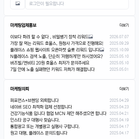
마케팅업체홍보
더보기
이보다 화려 할 수 없다 , 비밀병기 장착 리워드
2026.07.07
가장 잘 먹는 리워드 호올스, 원청사 가격으로 진행해요!
2025.09.29
플레이스 쇼핑 웹사이트 오픈마켓 슬롯 리워드 입니다
2025.10.09
N플레이스 검색 노출, 단순히 '저렴하게'만 하시겠어요?
2025.05.10
버즈빌/엔비티 20원 호올스 최저가 문의주세요
2025.05.10
7일 안에 노출 실패했던 키워드 저희가 해결합니다
2025.05.01
마케팅의뢰
더보기
퍼포먼스+브랜딩 외뢰합니다
2025.04.29
네이버 SEO 최적화 업체 선정합니다
2025.04.23
건강기능식품 입니다 협업 MCN 제안 해주셨으면 합니다
2025.04.21
인스타 공구 대행사 찾습니다.
2025.04.19
통합광고 또는 개별광고 실행사 구합니다.
2025.04.17
원고 대행, 플레이스 문의드립니다
2025.04.17