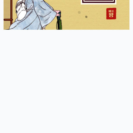
스피드
10:27:45
4
아 오늘 리워드 순위 완전 빠지는 거 같죠
리워드정보사
10:33:30
M
요즘 움짐임이 둔하긴해요
정보매니아
13:15:13
4
오늘 처음 왓는데 누구 있습니까?
이유컴퍼니
19:54:52
5
있어요
4/18/2025
운영관리자
11:23:39
M
오늘도 좋은 하루 돼세요
우산목
20:43:06
4
네 오늘 마무리 잘 하세요
4/19/2025
커머스틸
11:45:08
4
비가오는 주말아침이네요
운영관리자
11:45:28
M