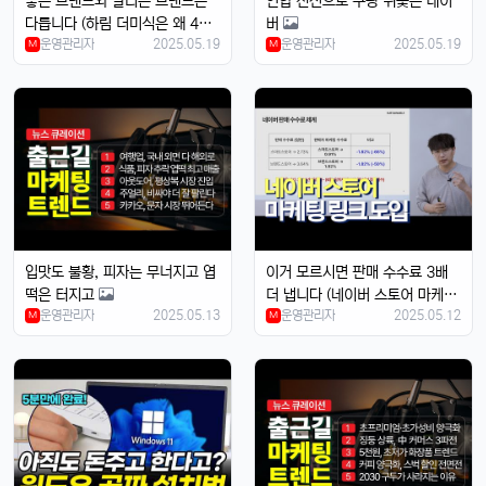
좋은 브랜드와 팔리는 브랜드는
연합 전선으로 쿠팡 뒤쫓는 네이
다릅니다 (하림 더미식은 왜 4천
버
운영관리자
2025.05.19
운영관리자
2025.05.19
억 적자를 냈을까?)
M
M
입맛도 불황, 피자는 무너지고 엽
이거 모르시면 판매 수수료 3배
떡은 터지고
더 냅니다 (네이버 스토어 마케팅
운영관리자
2025.05.13
운영관리자
2025.05.12
M
링크 정책)
M