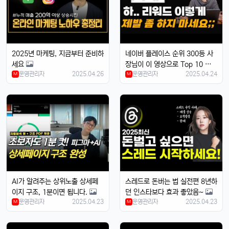
새로 나온 아이폰 어때용? 기능 많이 좋아졌남?
달달구리
13:32:50
1
넹, 카메라 성능 엄청나던데욬ㅋㅋ
2025년 마케팅, 지금부터 준비하
네이버 플레이스 순위 300등 사
빠르밍
13:32:50
1
세요
장님이 이 영상으로 Top 10 등극
맞아요, 특히 야간 모드가 대박임ㄷㄷㄷ
운영관리자
2025.04.26
운영관리자
2025.04.24
M
M
달달구리
13:32:50
1
배터리도 더 오래 가는 거 같음요ㅎㅎ
빠르밍
13:32:50
1
디자인도 세련되고 색상도 예쁨....
빠르밍
13:32:50
1
근데 가격이 좀 부담되긴 함요ㅋ
달달구리
13:32:50
1
저도 그 생각했어요, 살지 고민 중ㅎ
AI가 알려주는 상위노출 상세페
스레드로 돈버는 법 실전편 8년하
빠르밍
13:32:50
1
이지 구조, 1분이면 됩니다.
던 인스타보다 효과 좋았음~
운영관리자
스토리지도 더 늘어났던데, 용량 걱정 덜겠음ㅋㅋ
2025.04.23
운영관리자
2025.04.23
M
M
달달구리
13:32:50
1