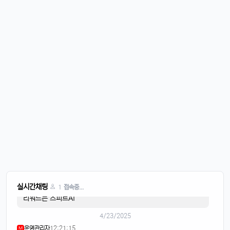
바람도 많이 불어요
4/20/2025
퍼프대디
07:30:50
4
한주 시작하는 월요일
운영관리자
08:05:01
M
오늘도 화이팅
4/21/2025
이유컴퍼니
08:28:58
5
비가 내리고
4/22/2025
스피드AI
20:15:42
4
음악이 흐르면
스피드AI
20:15:59
4
실시간채팅
1
접속중...
리워드는 스피트AI
4/23/2025
운영관리자
12:21:15
M