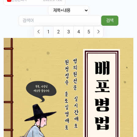
열전
빠르밍
13:32:51
1
그래도 이제 안드로이드랑도 호환되니까 좋지 않나요?ㅎㅎㅎ
태양신
13:32:51
1
검색
이젠 진짜로 살 때가 된 것 같음요, 너무 끌림ㅋㅋ
1
2
3
4
5
태양신
13:32:51
1
다음 달 월급 나오면 바로 질러야겠음ㅎㅎㅎ
빠르밍
13:32:51
1
자랑글 ㄱㄱㄱ
휴민
13:32:51
1
근데 요즘 뉴진스 신곡 들어봤음? 완전 좋던데ㅎ
빠르밍
13:32:51
1
오 맞아요, 이번 곡 진짜 중독성 쩌는 듯ㅋㅋㅋ
휴민
13:32:51
1
뉴진스도 아이폰으로 촬영하겠죠?ㅎ
달달구리
13:32:51
1
ㅋㅋ 그럴껄요 뉴진스 얘기 들으니까 뮤비 또 보고 싶다ㅎ
4/17/2025