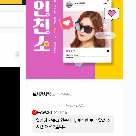
퍼프대디
07:30:50
4
한주 시작하는 월요일
운영관리자
08:05:01
M
오늘도 화이팅
4/21/2025
이유컴퍼니
08:28:58
5
비가 내리고
4/22/2025
스피드AI
20:15:42
4
음악이 흐르면
스피드AI
20:15:59
4
실시간채팅
리워드는 스피트AI
1
접속중...
4/23/2025
운영관리자
12:21:15
M
열심히 만들고 있습니다, 부족한 부분 알려 주
시면 채우겟습니다