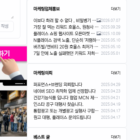
마케팅업체홍보
더보기
이보다 화려 할 수 없다 , 비밀병기 장착 리워드
2026.07.07
작성
가장 잘 먹는 리워드 호올스, 원청사 가격으로 진행해요!
2025.09.29
플레이스 쇼핑 웹사이트 오픈마켓 슬롯 리워드 입니다
2025.10.09
N플레이스 검색 노출, 단순히 '저렴하게'만 하시겠어요?
2025.05.10
버즈빌/엔비티 20원 호올스 최저가 문의주세요
2025.05.10
7일 안에 노출 실패했던 키워드 저희가 해결합니다
2025.05.01
마케팅의뢰
더보기
퍼포먼스+브랜딩 외뢰합니다
2025.04.29
네이버 SEO 최적화 업체 선정합니다
2025.04.23
건강기능식품 입니다 협업 MCN 제안 해주셨으면 합니다
2025.04.21
인스타 공구 대행사 찾습니다.
2025.04.19
통합광고 또는 개별광고 실행사 구합니다.
2025.04.17
원고 대행, 플레이스 문의드립니다
2025.04.17
베스트 글
더보기