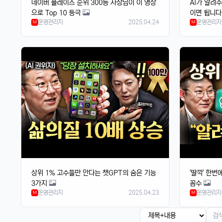
네이버 플레이스 순위 300등 사장님이 이 영상
AI가 알려
으로 Top 10 등극
이면 됩니다
운영관리자
2025.04.24
운영관리자
M
M
상위 1% 고수들만 안다는 챗GPT의 숨은 기능
'딸깍' 한번
3가지
꼼수
운영관리자
2025.04.23
운영관리자
M
M