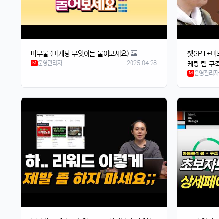
마무물 (마케팅 무엇이든 물어보세요)
챗GPT+미
운영관리자
2025.04.28
M
케팅 팀 구
운영관리자
M