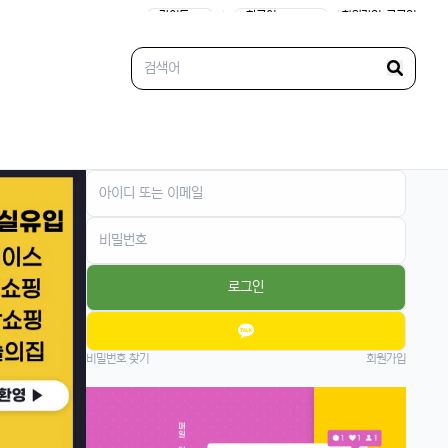
요즘 움짐임이 둔하긴해요
|
|
회원가입
|
로그인
정보매니아
13:15:13
4
오늘 처음 왓는데 누구 있습니까?
이유컴퍼니
19:54:52
5
있어요
4/18/2025
운영관리자
11:23:39
M
오늘도 좋은 하루 돼세요
우산목
20:43:06
4
네 오늘 마무리 잘 하세요
로그인
4/19/2025
커머스틸
11:45:08
4
비가오는 주말아침이네요
비밀번호 찾기
회원가입
운영관리자
11:45:28
M
바람도 많이 불어요
4/20/2025