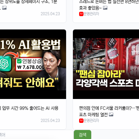
주는 상위노출 상세페이지 구조, 1분
스레드로 돈버는 법 실전편 8년하
.
효과 좋았음~
2025.04.23
운영관리자
M
에 업무 시간 99% 줄어드는 AI 사용
편의점 안에 FC서울 라커룸이?…'팬
포츠 마케팅 열전
2025.04.23
운영관리자
M
검색