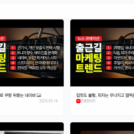
로 쿠팡 뒤쫓는 네이버
입맛도 불황, 피자는 무너지고 엽떡
2025.05.19
운영관리자
M