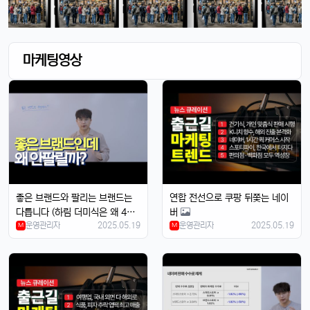
마케팅영상
좋은 브랜드와 팔리는 브랜드는
연합 전선으로 쿠팡 뒤쫓는 네이
다릅니다 (하림 더미식은 왜 4천
버
운영관리자
2025.05.19
운영관리자
2025.05.19
억 적자를 냈을까?)
M
M