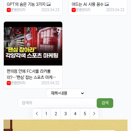
GPT의 숨은 기능 3가지
어드는 AI 사용 꼼수
휴민
13:32:51
1
운영관리자
2025.04.23
운영관리자
2025.04.23
M
M
에어팟이랑 연결도 잘 되는지 궁금함ㅎ
달달구리
13:32:51
1
당연히 잘 되겠죠, 애플 제품끼리 호환성은 최고임ㅎ
태양신
13:32:51
1
페이스ID 인식도 더 빨라졌다는데 사실임?ㅋㅋ
빠르밍
13:32:51
1
맞음, 마스크 써도 잘 인식된다고 들었음ㅎㅎ
달달구리
13:32:51
1
편의점 안에 FC서울 라커룸
근데 저 충전 케이블 USB-C로 바뀐 거 별로임ㅋ
이?…'팬심' 잡는 스포츠 마케팅
운영관리자
2025.04.22
열전
M
빠르밍
13:32:51
1
그래도 이제 안드로이드랑도 호환되니까 좋지 않나요?ㅎㅎㅎ
태양신
13:32:51
1
검색
이젠 진짜로 살 때가 된 것 같음요, 너무 끌림ㅋㅋ
1
2
3
4
5
태양신
13:32:51
1
다음 달 월급 나오면 바로 질러야겠음ㅎㅎㅎ
빠르밍
13:32:51
1