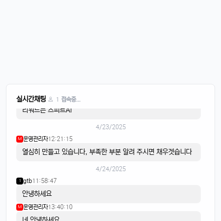
오늘도 화이팅
4/21/2025
이유컴퍼니
08:28:58
5
비가 내리고
4/22/2025
스피드AI
20:15:42
4
음악이 흐르면
스피드AI
20:15:59
4
실시간채팅
1
접속중...
리워드는 스피트AI
4/23/2025
운영관리자
12:21:15
M
열심히 만들고 있습니다, 부족한 부분 알려 주시면 채우겟습니다
4/24/2025
gtb
11:58:47
1
안녕하세요
운영관리자
13:40:10
M
네 안녕하세요