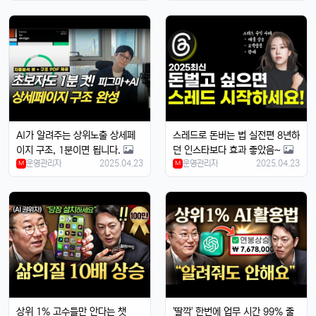
배터리도 더 오래 가는 거 같음요ㅎㅎ
빠르밍
13:32:50
1
디자인도 세련되고 색상도 예쁨....
빠르밍
13:32:50
1
근데 가격이 좀 부담되긴 함요ㅋ
달달구리
13:32:50
1
저도 그 생각했어요, 살지 고민 중ㅎ
AI가 알려주는 상위노출 상세페
스레드로 돈버는 법 실전편 8년하
빠르밍
13:32:50
1
이지 구조, 1분이면 됩니다.
던 인스타보다 효과 좋았음~
운영관리자
스토리지도 더 늘어났던데, 용량 걱정 덜겠음ㅋㅋ
2025.04.23
운영관리자
2025.04.23
M
M
달달구리
13:32:50
1
맞음요, 1TB 모델도 나왔잖아요ㅎ
휴민
13:32:51
1
속도도 진짜 빨라진 것 같음요ㅎㅎㅎ
휴민
13:32:51
1
이번엔 충전기도 안 준다면서요ㅋ
달달구리
13:32:51
1
상위 1% 고수들만 안다는 챗
'딸깍' 한번에 업무 시간 99% 줄
넹, 환경 생각해서 그렇다던데욬ㅋㅋㅋ