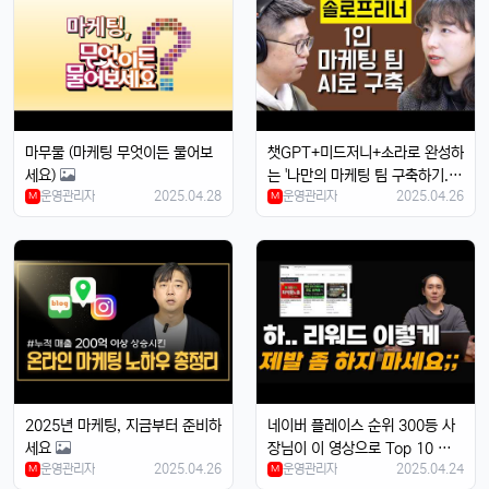
마무물 (마케팅 무엇이든 물어보
챗GPT+미드저니+소라로 완성하
세요)
는 '나만의 마케팅 팀 구축하기.초
운영관리자
2025.04.28
운영관리자
2025.04.26
M
보자도 가능
M
4/14/2025
태양신
13:32:50
1
새로 나온 아이폰 어때용? 기능 많이 좋아졌남?
달달구리
13:32:50
1
넹, 카메라 성능 엄청나던데욬ㅋㅋ
2025년 마케팅, 지금부터 준비하
네이버 플레이스 순위 300등 사
빠르밍
13:32:50
1
세요
장님이 이 영상으로 Top 10 등극
맞아요, 특히 야간 모드가 대박임ㄷㄷㄷ
운영관리자
2025.04.26
운영관리자
2025.04.24
M
M
달달구리
13:32:50
1