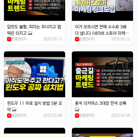
입맛도 불황, 피자는 무너지고 엽
이거 모르시면 판매 수수료 3배
떡은 터지고
더 냅니다 (네이버 스토어 마케팅
운영관리자
2025.05.13
운영관리자
2025.05.12
M
링크 정책)
M
윈도우 11 무료 설치 방법 5분 요
중국 이커머스 3대장 한국 상륙
약
운영관리자
2025.05.06
운영관리자
2025.04.28
M
M