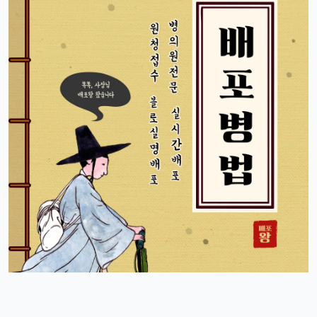
자랑글 ㄱㄱㄱ
휴민
13:32:51
1
근데 요즘 뉴진스 신곡 들어봤음? 완전 좋던데ㅎ
빠르밍
13:32:51
1
오 맞아요, 이번 곡 진짜 중독성 쩌는 듯ㅋㅋㅋ
휴민
13:32:51
1
뉴진스도 아이폰으로 촬영하겠죠?ㅎ
달달구리
13:32:51
1
ㅋㅋ 그럴껄요 뉴진스 얘기 들으니까 뮤비 또 보고 싶다ㅎ
4/17/2025
스피드
10:27:45
4
아 오늘 리워드 순위 완전 빠지는 거 같죠
리워드정보사
10:33:30
M
요즘 움짐임이 둔하긴해요
정보매니아
13:15:13
4
오늘 처음 왓는데 누구 있습니까?