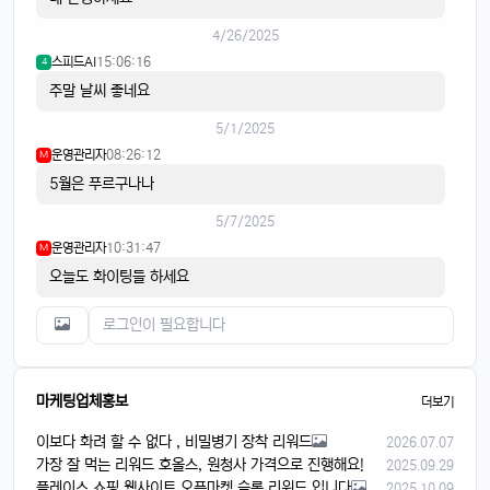
4/26/2025
스피드AI
15:06:16
4
주말 날씨 좋네요
5/1/2025
운영관리자
08:26:12
M
5월은 푸르구나나
5/7/2025
운영관리자
10:31:47
M
오늘도 화이팅들 하세요
마케팅업체홍보
더보기
이보다 화려 할 수 없다 , 비밀병기 장착 리워드
2026.07.07
가장 잘 먹는 리워드 호올스, 원청사 가격으로 진행해요!
2025.09.29
플레이스 쇼핑 웹사이트 오픈마켓 슬롯 리워드 입니다
2025.10.09