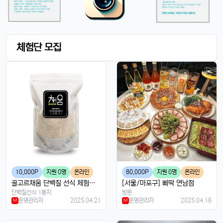
맞아요, 특히 야간 모드가 대박임ㄷㄷㄷ
달달구리
13:32:50
1
배터리도 더 오래 가는 거 같음요ㅎㅎ
체험단 모집
빠르밍
13:32:50
1
디자인도 세련되고 색상도 예쁨....
빠르밍
13:32:50
1
근데 가격이 좀 부담되긴 함요ㅋ
달달구리
13:32:50
1
저도 그 생각했어요, 살지 고민 중ㅎ
빠르밍
13:32:50
1
스토리지도 더 늘어났던데, 용량 걱정 덜겠음ㅋㅋ
달달구리
13:32:50
1
맞음요, 1TB 모델도 나왔잖아요ㅎ
10,000P
지원 0명
온라인
80,000P
지원 0명
온라인
골고르채움 단백질 선식 체험단 모집
[서울/마포구] 삐딱 연남점
휴민
13:32:51
1
단백질선식 1봉지
방문
속도도 진짜 빨라진 것 같음요ㅎㅎㅎ
운영관리자
2025.04.21
운영관리자
2025.04.16
M
M
휴민
13:32:51
1