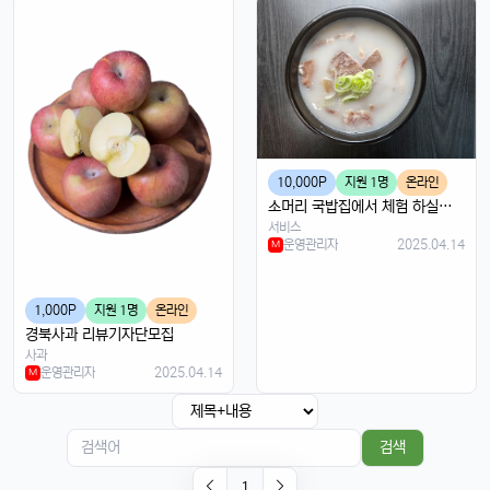
이번엔 충전기도 안 준다면서요ㅋ
달달구리
13:32:51
1
넹, 환경 생각해서 그렇다던데욬ㅋㅋㅋ
휴민
13:32:51
1
에어팟이랑 연결도 잘 되는지 궁금함ㅎ
달달구리
13:32:51
1
당연히 잘 되겠죠, 애플 제품끼리 호환성은 최고임ㅎ
10,000P
지원 1명
온라인
태양신
13:32:51
1
소머리 국밥집에서 체험 하실분 모십니다
서비스
페이스ID 인식도 더 빨라졌다는데 사실임?ㅋㅋ
운영관리자
2025.04.14
M
빠르밍
13:32:51
1
맞음, 마스크 써도 잘 인식된다고 들었음ㅎㅎ
1,000P
지원 1명
온라인
달달구리
13:32:51
1
경북사과 리뷰기자단모집
근데 저 충전 케이블 USB-C로 바뀐 거 별로임ㅋ
사과
운영관리자
2025.04.14
M
빠르밍
13:32:51
1
그래도 이제 안드로이드랑도 호환되니까 좋지 않나요?ㅎㅎㅎ
태양신
13:32:51
1
검색
이젠 진짜로 살 때가 된 것 같음요, 너무 끌림ㅋㅋ
1