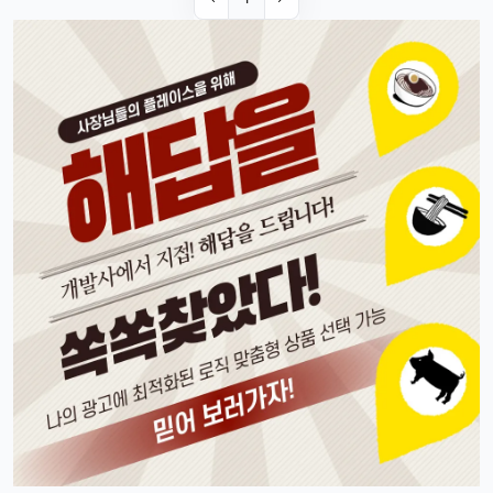
태양신
13:32:51
1
다음 달 월급 나오면 바로 질러야겠음ㅎㅎㅎ
빠르밍
13:32:51
1
자랑글 ㄱㄱㄱ
휴민
13:32:51
1
근데 요즘 뉴진스 신곡 들어봤음? 완전 좋던데ㅎ
빠르밍
13:32:51
1
오 맞아요, 이번 곡 진짜 중독성 쩌는 듯ㅋㅋㅋ
휴민
13:32:51
1
뉴진스도 아이폰으로 촬영하겠죠?ㅎ
달달구리
13:32:51
1
ㅋㅋ 그럴껄요 뉴진스 얘기 들으니까 뮤비 또 보고 싶다ㅎ
4/17/2025
스피드
10:27:45
4
아 오늘 리워드 순위 완전 빠지는 거 같죠
리워드정보사
10:33:30
M
요즘 움짐임이 둔하긴해요