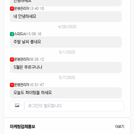
안녕하세요
운영관리자
13:40:10
M
네 안녕하세요
4/26/2025
스피드AI
15:06:16
4
주말 날씨 좋네요
5/1/2025
운영관리자
08:26:12
M
5월은 푸르구나나
5/7/2025
운영관리자
10:31:47
M
오늘도 화이팅들 하세요
마케팅업체홍보
더보기