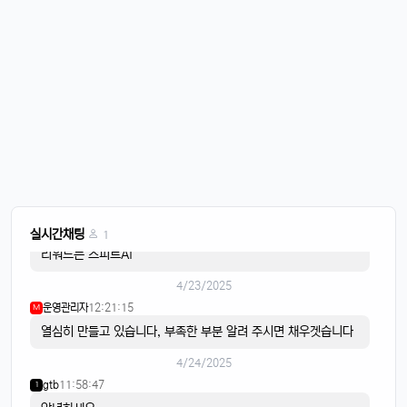
한주 시작하는 월요일
운영관리자
08:05:01
M
오늘도 화이팅
4/21/2025
이유컴퍼니
08:28:58
5
비가 내리고
4/22/2025
스피드AI
20:15:42
4
음악이 흐르면
스피드AI
20:15:59
4
실시간채팅
1
리워드는 스피트AI
4/23/2025
운영관리자
12:21:15
M
열심히 만들고 있습니다, 부족한 부분 알려 주시면 채우겟습니다
4/24/2025
gtb
11:58:47
1