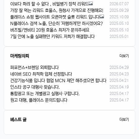
이보다 화려 할 수 없다 , 비밀병기 장착 리워드
2026.07.07
가장 잘 먹는 리워드 호올스, 원청사 가격으로 진행해요!
2025.09.29
플레이스 쇼핑 웹사이트 오픈마켓 슬롯 리워드 입니다
2025.10.09
N플레이스 검색 노출, 단순히 '저렴하게'만 하시겠어요?
2025.05.10
버즈빌/엔비티 20원 호올스 최저가 문의주세요
2025.05.10
7일 안에 노출 실패했던 키워드 저희가 해결합니다
2025.05.01
마케팅의뢰
더보기
퍼포먼스+브랜딩 외뢰합니다
2025.04.29
네이버 SEO 최적화 업체 선정합니다
2025.04.23
건강기능식품 입니다 협업 MCN 제안 해주셨으면 합니다
2025.04.21
인스타 공구 대행사 찾습니다.
2025.04.19
통합광고 또는 개별광고 실행사 구합니다.
2025.04.17
원고 대행, 플레이스 문의드립니다
2025.04.17
베스트 글
더보기