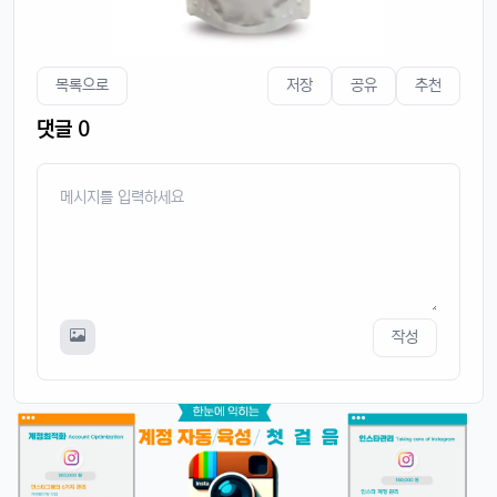
목록으로
저장
공유
추천
댓글 0
작성
4/14/2025
태양신
13:32:50
1
새로 나온 아이폰 어때용? 기능 많이 좋아졌남?
달달구리
13:32:50
1
넹, 카메라 성능 엄청나던데욬ㅋㅋ
빠르밍
13:32:50
1