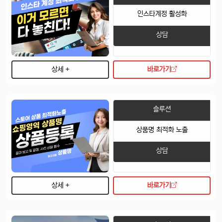
인스타계정 활성화
상담
상세 +
바로가기
4/14/2025
솔루션
태양신
13:32:50
1
새로 나온 아이폰 어때용? 기능 많이 좋아졌남?
상품명 최적화 노출
달달구리
13:32:50
1
상담
넹, 카메라 성능 엄청나던데욬ㅋㅋ
빠르밍
13:32:50
1
맞아요, 특히 야간 모드가 대박임ㄷㄷㄷ
상세 +
바로가기
달달구리
13:32:50
1
배터리도 더 오래 가는 거 같음요ㅎㅎ
빠르밍
13:32:50
1