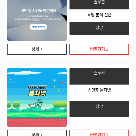
솔루션
디자인도 세련되고 색상도 예쁨....
빠르밍
13:32:50
1
쇼핑 분석 진단
근데 가격이 좀 부담되긴 함요ㅋ
상담
달달구리
13:32:50
1
저도 그 생각했어요, 살지 고민 중ㅎ
빠르밍
13:32:50
1
상세 +
바로가기
스토리지도 더 늘어났던데, 용량 걱정 덜겠음ㅋㅋ
달달구리
13:32:50
1
맞음요, 1TB 모델도 나왔잖아요ㅎ
솔루션
휴민
13:32:51
1
속도도 진짜 빨라진 것 같음요ㅎㅎㅎ
스탯공 놀자넷
휴민
13:32:51
1
이번엔 충전기도 안 준다면서요ㅋ
상담
달달구리
13:32:51
1
넹, 환경 생각해서 그렇다던데욬ㅋㅋㅋ
휴민
13:32:51
1
에어팟이랑 연결도 잘 되는지 궁금함ㅎ
상세 +
바로가기