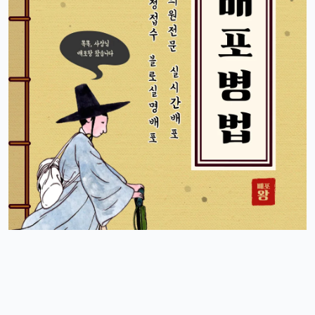
근데 요즘 뉴진스 신곡 들어봤음? 완전 좋던데ㅎ
빠르밍
13:32:51
1
오 맞아요, 이번 곡 진짜 중독성 쩌는 듯ㅋㅋㅋ
휴민
13:32:51
1
뉴진스도 아이폰으로 촬영하겠죠?ㅎ
달달구리
13:32:51
1
ㅋㅋ 그럴껄요 뉴진스 얘기 들으니까 뮤비 또 보고 싶다ㅎ
4/17/2025
스피드
10:27:45
4
아 오늘 리워드 순위 완전 빠지는 거 같죠
리워드정보사
10:33:30
M
요즘 움짐임이 둔하긴해요
정보매니아
13:15:13
4
오늘 처음 왓는데 누구 있습니까?
이유컴퍼니
19:54:52
5
있어요