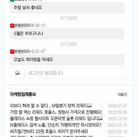
주말 날씨 좋네요
5/1/2025
운영관리자
08:26:12
M
5월은 푸르구나나
5/7/2025
운영관리자
10:31:47
M
오늘도 화이팅들 하세요
마케팅업체홍보
더보기
이보다 화려 할 수 없다 , 비밀병기 장착 리워드
2026.07.07
가장 잘 먹는 리워드 호올스, 원청사 가격으로 진행해요!
2025.09.29
플레이스 쇼핑 웹사이트 오픈마켓 슬롯 리워드 입니다
2025.10.09
N플레이스 검색 노출, 단순히 '저렴하게'만 하시겠어요?
2025.05.10
버즈빌/엔비티 20원 호올스 최저가 문의주세요
2025.05.10