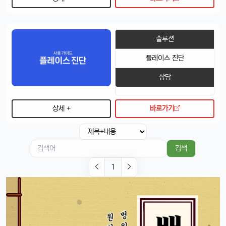
달달구리
13:32:51
1
당연히 잘 되겠죠, 애플 제품끼리 호환성은 최고임ㅎ
태양신
13:32:51
1
솔루션
페이스ID 인식도 더 빨라졌다는데 사실임?ㅋㅋ
플레이스 진단
빠르밍
13:32:51
1
맞음, 마스크 써도 잘 인식된다고 들었음ㅎㅎ
상담
달달구리
13:32:51
1
근데 저 충전 케이블 USB-C로 바뀐 거 별로임ㅋ
상세 +
바로가기
빠르밍
13:32:51
1
그래도 이제 안드로이드랑도 호환되니까 좋지 않나요?ㅎㅎㅎ
태양신
13:32:51
1
검색
이젠 진짜로 살 때가 된 것 같음요, 너무 끌림ㅋㅋ
1
태양신
13:32:51
1
다음 달 월급 나오면 바로 질러야겠음ㅎㅎㅎ
빠르밍
13:32:51
1
자랑글 ㄱㄱㄱ
휴민
13:32:51
1