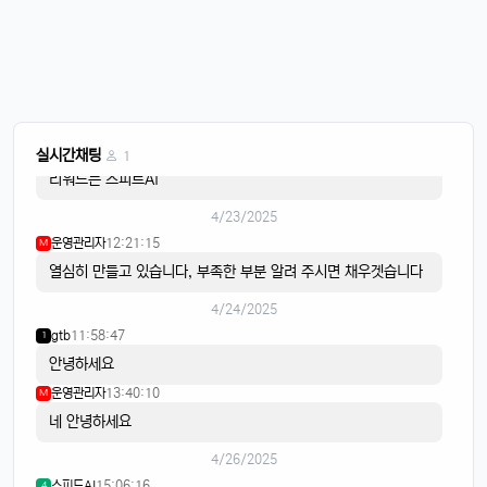
이유컴퍼니
08:28:58
5
비가 내리고
4/22/2025
스피드AI
20:15:42
4
음악이 흐르면
스피드AI
20:15:59
4
실시간채팅
1
리워드는 스피트AI
4/23/2025
운영관리자
12:21:15
M
열심히 만들고 있습니다, 부족한 부분 알려 주시면 채우겟습니다
4/24/2025
gtb
11:58:47
1
안녕하세요
운영관리자
13:40:10
M
네 안녕하세요
4/26/2025
스피드AI
15:06:16
4