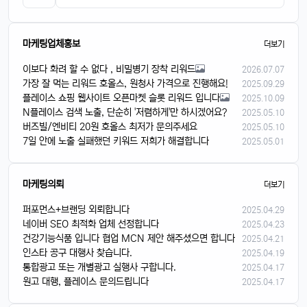
마케팅업체홍보
더보기
이보다 화려 할 수 없다 , 비밀병기 장착 리워드
2026.07.07
가장 잘 먹는 리워드 호올스, 원청사 가격으로 진행해요!
2025.09.29
플레이스 쇼핑 웹사이트 오픈마켓 슬롯 리워드 입니다
2025.10.09
N플레이스 검색 노출, 단순히 '저렴하게'만 하시겠어요?
2025.05.10
버즈빌/엔비티 20원 호올스 최저가 문의주세요
2025.05.10
7일 안에 노출 실패했던 키워드 저희가 해결합니다
2025.05.01
마케팅의뢰
더보기
퍼포먼스+브랜딩 외뢰합니다
2025.04.29
네이버 SEO 최적화 업체 선정합니다
2025.04.23
건강기능식품 입니다 협업 MCN 제안 해주셨으면 합니다
2025.04.21
인스타 공구 대행사 찾습니다.
2025.04.19
통합광고 또는 개별광고 실행사 구합니다.
2025.04.17
원고 대행, 플레이스 문의드립니다
2025.04.17