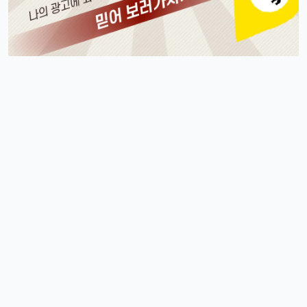
아 오늘 리워드 순위 완전 빠지는 거 같죠
리워드정보사
10:33:30
M
요즘 움짐임이 둔하긴해요
정보매니아
13:15:13
4
오늘 처음 왓는데 누구 있습니까?
이유컴퍼니
19:54:52
5
있어요
4/18/2025
운영관리자
11:23:39
M
오늘도 좋은 하루 돼세요
우산목
20:43:06
4
네 오늘 마무리 잘 하세요
4/19/2025
커머스틸
11:45:08
4
비가오는 주말아침이네요
운영관리자
11:45:28
M