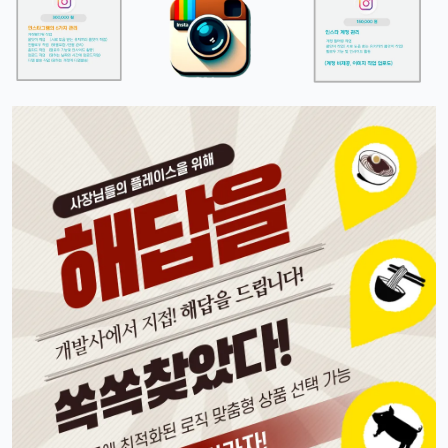
그래도 이제 안드로이드랑도 호환되니까 좋지 않나요?ㅎㅎㅎ
태양신
13:32:51
1
이젠 진짜로 살 때가 된 것 같음요, 너무 끌림ㅋㅋ
태양신
13:32:51
1
다음 달 월급 나오면 바로 질러야겠음ㅎㅎㅎ
빠르밍
13:32:51
1
자랑글 ㄱㄱㄱ
휴민
13:32:51
1
근데 요즘 뉴진스 신곡 들어봤음? 완전 좋던데ㅎ
빠르밍
13:32:51
1
오 맞아요, 이번 곡 진짜 중독성 쩌는 듯ㅋㅋㅋ
휴민
13:32:51
1
뉴진스도 아이폰으로 촬영하겠죠?ㅎ
달달구리
13:32:51
1
ㅋㅋ 그럴껄요 뉴진스 얘기 들으니까 뮤비 또 보고 싶다ㅎ
4/17/2025
스피드
10:27:45
4