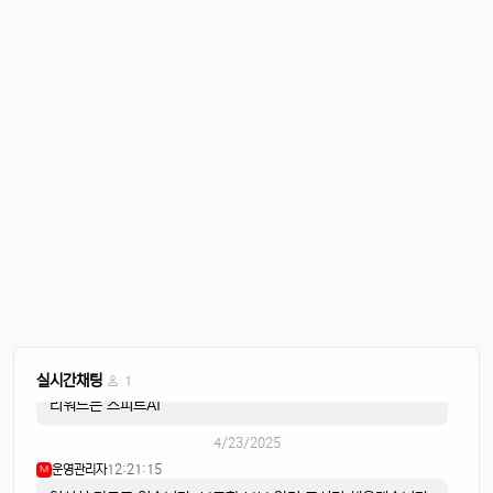
바람도 많이 불어요
4/20/2025
퍼프대디
07:30:50
4
한주 시작하는 월요일
운영관리자
08:05:01
M
오늘도 화이팅
4/21/2025
이유컴퍼니
08:28:58
5
비가 내리고
4/22/2025
스피드AI
20:15:42
4
음악이 흐르면
스피드AI
20:15:59
4
실시간채팅
1
리워드는 스피트AI
4/23/2025
운영관리자
12:21:15
M