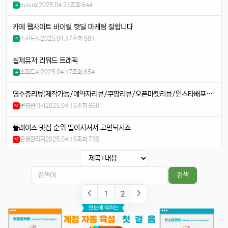
euviral
2025.04.21
조회 644
휴민
13:32:51
4
1
속도도 진짜 빨라진 것 같음요ㅎㅎㅎ
카페 웹사이트 바이럴 핫딜 마케팅 잘합니다
휴민
13:32:51
1
스피드AI
2025.04.17
조회 981
4
이번엔 충전기도 안 준다면서요ㅋ
달달구리
13:32:51
1
실제유저 리워드 트래픽
넹, 환경 생각해서 그렇다던데욬ㅋㅋㅋ
스피드AI
2025.04.17
조회 654
4
휴민
13:32:51
1
영수증리뷰(제작가능/예약자리뷰/쿠팡리뷰/오픈마켓리뷰/인스타배포/블로그배포/체험단 실행사
에어팟이랑 연결도 잘 되는지 궁금함ㅎ
운영관리자
2025.04.16
조회 660
M
달달구리
13:32:51
1
당연히 잘 되겠죠, 애플 제품끼리 호환성은 최고임ㅎ
플레이스 맛집 순위 떨어지셔서 고민되시죠
운영관리자
2025.04.16
조회 735
M
태양신
13:32:51
1
페이스ID 인식도 더 빨라졌다는데 사실임?ㅋㅋ
빠르밍
13:32:51
1
검색
맞음, 마스크 써도 잘 인식된다고 들었음ㅎㅎ
1
2
달달구리
13:32:51
1
근데 저 충전 케이블 USB-C로 바뀐 거 별로임ㅋ
빠르밍
13:32:51
1