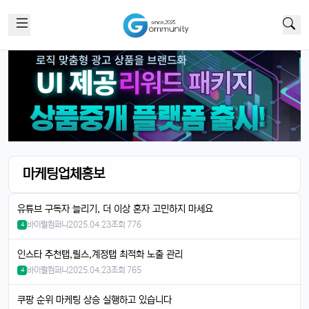
새로 나온 아이폰 어때용? 기능 많이 좋아졌남?
달달구리
13:32:50
1
넹, 카메라 성능 엄청나던데욬ㅋㅋ
빠르밍
13:32:50
1
맞아요, 특히 야간 모드가 대박임ㄷㄷㄷ
달달구리
13:32:50
1
배터리도 더 오래 가는 거 같음요ㅎㅎ
빠르밍
13:32:50
1
디자인도 세련되고 색상도 예쁨....
빠르밍
13:32:50
1
마케팅업체홍보
근데 가격이 좀 부담되긴 함요ㅋ
달달구리
13:32:50
1
유튜브 구독자 늘리기, 더 이상 혼자 고민하지 마세요
저도 그 생각했어요, 살지 고민 중ㅎ
바이럴컴퍼니
2025.04.23
조회 776
4
빠르밍
13:32:50
1
인스타 추천탭,릴스,계정탭 최적화 노출 관리
스토리지도 더 늘어났던데, 용량 걱정 덜겠음ㅋㅋ
바이럴컴퍼니
2025.04.23
조회 765
4
달달구리
13:32:50
1
맞음요, 1TB 모델도 나왔잖아요ㅎ
쿠팡 순위 마케팅 상승 실행하고 있습니다