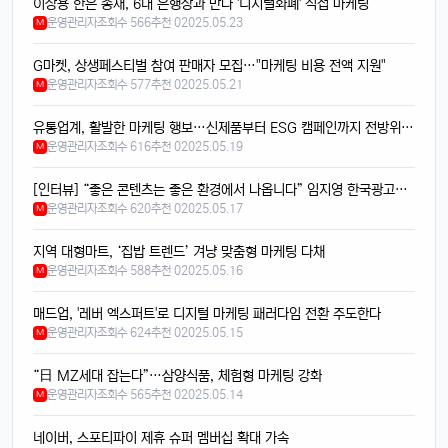
이창용 한은 총재, 6대 은행장과 만나 '디지털화폐' 직접 마케팅
태양신
13:32:50
1
운영관리자
조회수 566
추천 0
2025.05.23
M
새로 나온 아이폰 어때용? 기능 많이 좋아졌남?
달달구리
13:32:50
1
G마켓, 상생페스티벌 참여 판매자 모집…"마케팅 비용 전액 지원"
넹, 카메라 성능 엄청나던데욬ㅋㅋ
운영관리자
조회수 577
추천 0
2025.05.21
M
빠르밍
13:32:50
1
유통업계, 활발한 마케팅 행보…신제품부터 ESG 캠페인까지 전방위 전개
맞아요, 특히 야간 모드가 대박임ㄷㄷㄷ
운영관리자
조회수 616
추천 0
2025.05.19
M
달달구리
13:32:50
1
배터리도 더 오래 가는 거 같음요ㅎㅎ
[인터뷰] “좋은 콘텐츠는 좋은 환경에서 나옵니다” 임지영 한국광고영상제작사협회 회장
운영관리자
조회수 620
추천 0
2025.05.17
M
빠르밍
13:32:50
1
디자인도 세련되고 색상도 예쁨....
지역 대형마트, ‘집밥 트렌드’ 겨냥 맞춤형 마케팅 다채
빠르밍
13:32:50
1
운영관리자
조회수 588
추천 0
2025.05.16
M
근데 가격이 좀 부담되긴 함요ㅋ
매드업, '레버 엑스퍼트'로 디지털 마케팅 패러다임 전환 주도한다
달달구리
13:32:50
1
운영관리자
조회수 624
추천 0
2025.05.15
M
저도 그 생각했어요, 살지 고민 중ㅎ
“日 MZ세대 잡는다”…삼양식품, 체험형 마케팅 강화
빠르밍
13:32:50
1
운영관리자
조회수 565
추천 0
2025.05.14
M
스토리지도 더 늘어났던데, 용량 걱정 덜겠음ㅋㅋ
달달구리
13:32:50
1
네이버, 스포티파이 제휴 슈퍼 멤버십 확대 가속