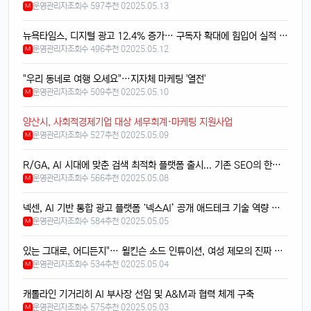
맞음요, 1TB 모델도 나왔잖아요ㅎ
운영관리자
조회수 597
추천 0
2025.05.13
M
휴민
13:32:51
1
뉴욕타임스, 디지털 광고 12.4% 증가… 구독자 확대에 힘입어 실적 호조
속도도 진짜 빨라진 것 같음요ㅎㅎㅎ
운영관리자
조회수 496
추천 0
2025.05.12
M
휴민
13:32:51
1
이번엔 충전기도 안 준다면서요ㅋ
"우리 동네로 여행 오세요"…지자체 마케팅 '열전'
운영관리자
조회수 509
추천 0
2025.05.10
M
달달구리
13:32:51
1
넹, 환경 생각해서 그렇다던데욬ㅋㅋㅋ
양산시, 사회적경제기업 대상 세무회계·마케팅 지원사업
휴민
13:32:51
1
운영관리자
조회수 527
추천 0
2025.05.09
M
에어팟이랑 연결도 잘 되는지 궁금함ㅎ
R/GA, AI 시대에 맞춘 검색 최적화 플랫폼 출시... 기존 SEO의 한계를 넘는 ‘AI 서치 최적화 도구’ 선보여
달달구리
13:32:51
1
운영관리자
조회수 566
추천 0
2025.05.08
M
당연히 잘 되겠죠, 애플 제품끼리 호환성은 최고임ㅎ
태양신
13:32:51
넥센, AI 기반 통합 광고 플랫폼 ‘넥스AI’ 공개 애드테크 기술 역량 대폭 강화
1
운영관리자
조회수 584
추천 0
2025.05.05
M
페이스ID 인식도 더 빨라졌다는데 사실임?ㅋㅋ
빠르밍
13:32:51
1
있는 그대로, 어디든지"… 윌킨슨 소드 인튜이션, 여성 제모의 진짜 현실을 말하다
맞음, 마스크 써도 잘 인식된다고 들었음ㅎㅎ
운영관리자
조회수 534
추천 0
2025.05.04
M
달달구리
13:32:51
1
캐롤라인 기거리히 AI 부사장 선임 및 A&M과 협력 체계 구축
근데 저 충전 케이블 USB-C로 바뀐 거 별로임ㅋ
운영관리자
조회수 575
추천 0
2025.05.03
M