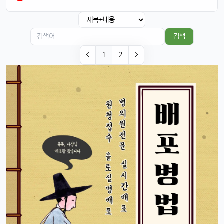
빠르밍
13:32:51
1
그래도 이제 안드로이드랑도 호환되니까 좋지 않나요?ㅎㅎㅎ
태양신
13:32:51
1
검색
이젠 진짜로 살 때가 된 것 같음요, 너무 끌림ㅋㅋ
1
2
태양신
13:32:51
1
다음 달 월급 나오면 바로 질러야겠음ㅎㅎㅎ
빠르밍
13:32:51
1
자랑글 ㄱㄱㄱ
휴민
13:32:51
1
근데 요즘 뉴진스 신곡 들어봤음? 완전 좋던데ㅎ
빠르밍
13:32:51
1
오 맞아요, 이번 곡 진짜 중독성 쩌는 듯ㅋㅋㅋ
휴민
13:32:51
1
뉴진스도 아이폰으로 촬영하겠죠?ㅎ
달달구리
13:32:51
1
ㅋㅋ 그럴껄요 뉴진스 얘기 들으니까 뮤비 또 보고 싶다ㅎ
4/17/2025