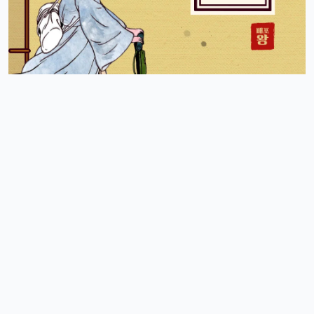
스피드
10:27:45
4
아 오늘 리워드 순위 완전 빠지는 거 같죠
리워드정보사
10:33:30
M
요즘 움짐임이 둔하긴해요
정보매니아
13:15:13
4
오늘 처음 왓는데 누구 있습니까?
이유컴퍼니
19:54:52
5
있어요
4/18/2025
운영관리자
11:23:39
M
오늘도 좋은 하루 돼세요
우산목
20:43:06
4
네 오늘 마무리 잘 하세요
4/19/2025
커머스틸
11:45:08
4
비가오는 주말아침이네요