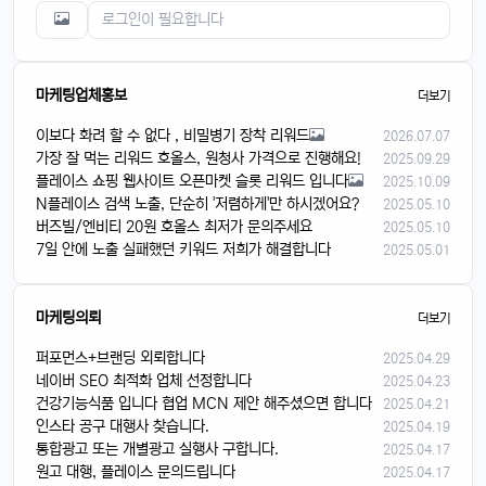
마케팅업체홍보
더보기
이보다 화려 할 수 없다 , 비밀병기 장착 리워드
2026.07.07
가장 잘 먹는 리워드 호올스, 원청사 가격으로 진행해요!
2025.09.29
플레이스 쇼핑 웹사이트 오픈마켓 슬롯 리워드 입니다
2025.10.09
N플레이스 검색 노출, 단순히 '저렴하게'만 하시겠어요?
2025.05.10
버즈빌/엔비티 20원 호올스 최저가 문의주세요
2025.05.10
7일 안에 노출 실패했던 키워드 저희가 해결합니다
2025.05.01
마케팅의뢰
더보기
퍼포먼스+브랜딩 외뢰합니다
2025.04.29
네이버 SEO 최적화 업체 선정합니다
2025.04.23
건강기능식품 입니다 협업 MCN 제안 해주셨으면 합니다
2025.04.21
인스타 공구 대행사 찾습니다.
2025.04.19
통합광고 또는 개별광고 실행사 구합니다.
2025.04.17
원고 대행, 플레이스 문의드립니다
2025.04.17