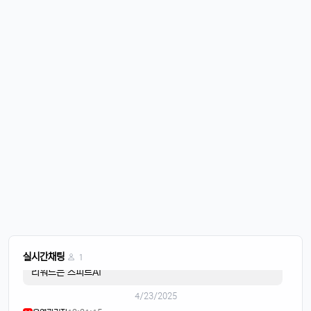
운영관리자
11:45:28
M
바람도 많이 불어요
4/20/2025
퍼프대디
07:30:50
4
한주 시작하는 월요일
운영관리자
08:05:01
M
오늘도 화이팅
4/21/2025
이유컴퍼니
08:28:58
5
비가 내리고
4/22/2025
스피드AI
20:15:42
4
음악이 흐르면
스피드AI
20:15:59
4
실시간채팅
1
리워드는 스피트AI
4/23/2025