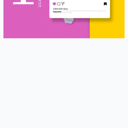
4/17/2025
스피드
10:27:45
4
아 오늘 리워드 순위 완전 빠지는 거 같죠
리워드정보사
10:33:30
M
요즘 움짐임이 둔하긴해요
정보매니아
13:15:13
4
오늘 처음 왓는데 누구 있습니까?
이유컴퍼니
19:54:52
5
있어요
4/18/2025
운영관리자
11:23:39
M
오늘도 좋은 하루 돼세요
우산목
20:43:06
4
네 오늘 마무리 잘 하세요
4/19/2025
커머스틸
11:45:08
4