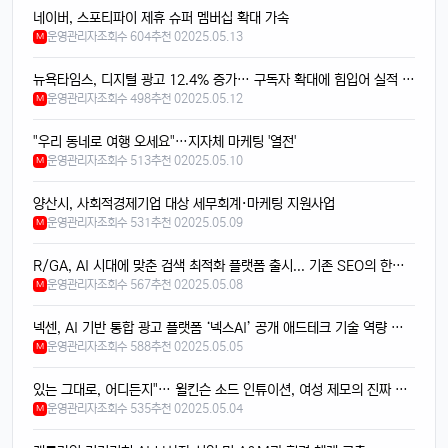
달달구리
13:32:50
1
네이버, 스포티파이 제휴 슈퍼 멤버십 확대 가속
맞음요, 1TB 모델도 나왔잖아요ㅎ
운영관리자
조회수 604
추천 0
2025.05.13
M
휴민
13:32:51
1
뉴욕타임스, 디지털 광고 12.4% 증가… 구독자 확대에 힘입어 실적 호조
속도도 진짜 빨라진 것 같음요ㅎㅎㅎ
운영관리자
조회수 498
추천 0
2025.05.12
M
휴민
13:32:51
1
이번엔 충전기도 안 준다면서요ㅋ
"우리 동네로 여행 오세요"…지자체 마케팅 '열전'
운영관리자
조회수 513
추천 0
2025.05.10
M
달달구리
13:32:51
1
넹, 환경 생각해서 그렇다던데욬ㅋㅋㅋ
양산시, 사회적경제기업 대상 세무회계·마케팅 지원사업
휴민
13:32:51
1
운영관리자
조회수 531
추천 0
2025.05.09
M
에어팟이랑 연결도 잘 되는지 궁금함ㅎ
R/GA, AI 시대에 맞춘 검색 최적화 플랫폼 출시... 기존 SEO의 한계를 넘는 ‘AI 서치 최적화 도구’ 선보여
달달구리
13:32:51
1
운영관리자
조회수 567
추천 0
2025.05.08
M
당연히 잘 되겠죠, 애플 제품끼리 호환성은 최고임ㅎ
태양신
13:32:51
넥센, AI 기반 통합 광고 플랫폼 ‘넥스AI’ 공개 애드테크 기술 역량 대폭 강화
1
운영관리자
조회수 588
추천 0
2025.05.05
M
페이스ID 인식도 더 빨라졌다는데 사실임?ㅋㅋ
빠르밍
13:32:51
1
있는 그대로, 어디든지"… 윌킨슨 소드 인튜이션, 여성 제모의 진짜 현실을 말하다
맞음, 마스크 써도 잘 인식된다고 들었음ㅎㅎ
운영관리자
조회수 535
추천 0
2025.05.04
M
달달구리
13:32:51
1