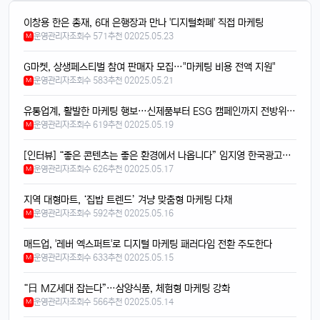
4/14/2025
이창용 한은 총재, 6대 은행장과 만나 '디지털화폐' 직접 마케팅
태양신
13:32:50
1
운영관리자
조회수 571
추천 0
2025.05.23
M
새로 나온 아이폰 어때용? 기능 많이 좋아졌남?
달달구리
13:32:50
1
G마켓, 상생페스티벌 참여 판매자 모집…"마케팅 비용 전액 지원"
넹, 카메라 성능 엄청나던데욬ㅋㅋ
운영관리자
조회수 583
추천 0
2025.05.21
M
빠르밍
13:32:50
1
유통업계, 활발한 마케팅 행보…신제품부터 ESG 캠페인까지 전방위 전개
맞아요, 특히 야간 모드가 대박임ㄷㄷㄷ
운영관리자
조회수 619
추천 0
2025.05.19
M
달달구리
13:32:50
1
배터리도 더 오래 가는 거 같음요ㅎㅎ
[인터뷰] “좋은 콘텐츠는 좋은 환경에서 나옵니다” 임지영 한국광고영상제작사협회 회장
운영관리자
조회수 626
추천 0
2025.05.17
M
빠르밍
13:32:50
1
디자인도 세련되고 색상도 예쁨....
지역 대형마트, ‘집밥 트렌드’ 겨냥 맞춤형 마케팅 다채
빠르밍
13:32:50
1
운영관리자
조회수 592
추천 0
2025.05.16
M
근데 가격이 좀 부담되긴 함요ㅋ
매드업, '레버 엑스퍼트'로 디지털 마케팅 패러다임 전환 주도한다
달달구리
13:32:50
1
운영관리자
조회수 633
추천 0
2025.05.15
M
저도 그 생각했어요, 살지 고민 중ㅎ
“日 MZ세대 잡는다”…삼양식품, 체험형 마케팅 강화
빠르밍
13:32:50
1
운영관리자
조회수 566
추천 0
2025.05.14
M
스토리지도 더 늘어났던데, 용량 걱정 덜겠음ㅋㅋ