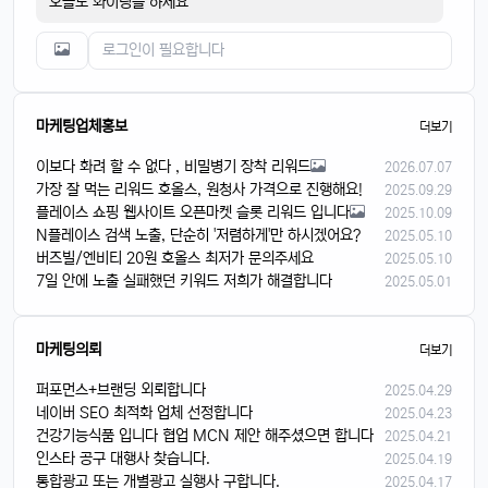
오늘도 화이팅들 하세요
마케팅업체홍보
더보기
이보다 화려 할 수 없다 , 비밀병기 장착 리워드
2026.07.07
가장 잘 먹는 리워드 호올스, 원청사 가격으로 진행해요!
2025.09.29
플레이스 쇼핑 웹사이트 오픈마켓 슬롯 리워드 입니다
2025.10.09
N플레이스 검색 노출, 단순히 '저렴하게'만 하시겠어요?
2025.05.10
버즈빌/엔비티 20원 호올스 최저가 문의주세요
2025.05.10
7일 안에 노출 실패했던 키워드 저희가 해결합니다
2025.05.01
마케팅의뢰
더보기
퍼포먼스+브랜딩 외뢰합니다
2025.04.29
네이버 SEO 최적화 업체 선정합니다
2025.04.23
건강기능식품 입니다 협업 MCN 제안 해주셨으면 합니다
2025.04.21
인스타 공구 대행사 찾습니다.
2025.04.19
통합광고 또는 개별광고 실행사 구합니다.
2025.04.17