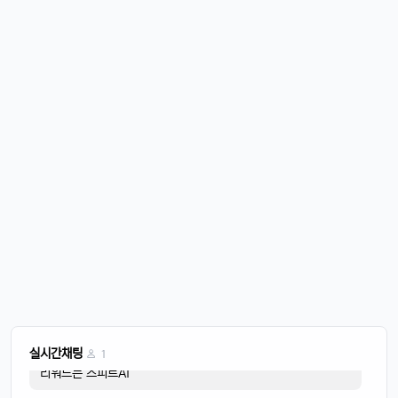
비가오는 주말아침이네요
운영관리자
11:45:28
M
바람도 많이 불어요
4/20/2025
퍼프대디
07:30:50
4
한주 시작하는 월요일
운영관리자
08:05:01
M
오늘도 화이팅
4/21/2025
이유컴퍼니
08:28:58
5
비가 내리고
4/22/2025
스피드AI
20:15:42
4
음악이 흐르면
스피드AI
20:15:59
4
실시간채팅
1
리워드는 스피트AI