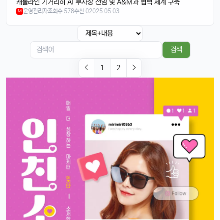
캐롤라인 기거리히 AI 부사장 선임 및 A&M과 협력 체계 구축
근데 저 충전 케이블 USB-C로 바뀐 거 별로임ㅋ
운영관리자
조회수 578
추천 0
2025.05.03
M
빠르밍
13:32:51
1
그래도 이제 안드로이드랑도 호환되니까 좋지 않나요?ㅎㅎㅎ
태양신
13:32:51
1
검색
이젠 진짜로 살 때가 된 것 같음요, 너무 끌림ㅋㅋ
1
2
태양신
13:32:51
1
다음 달 월급 나오면 바로 질러야겠음ㅎㅎㅎ
빠르밍
13:32:51
1
자랑글 ㄱㄱㄱ
휴민
13:32:51
1
근데 요즘 뉴진스 신곡 들어봤음? 완전 좋던데ㅎ
빠르밍
13:32:51
1
오 맞아요, 이번 곡 진짜 중독성 쩌는 듯ㅋㅋㅋ
휴민
13:32:51
1
뉴진스도 아이폰으로 촬영하겠죠?ㅎ
달달구리
13:32:51
1
ㅋㅋ 그럴껄요 뉴진스 얘기 들으니까 뮤비 또 보고 싶다ㅎ