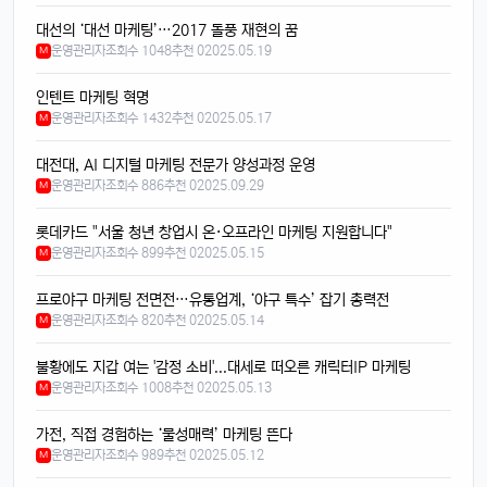
디자인도 세련되고 색상도 예쁨....
대선의 ‘대선 마케팅’…2017 돌풍 재현의 꿈
빠르밍
13:32:50
1
운영관리자
조회수 1048
추천 0
2025.05.19
M
근데 가격이 좀 부담되긴 함요ㅋ
인텐트 마케팅 혁명
달달구리
13:32:50
1
운영관리자
조회수 1432
추천 0
2025.05.17
M
저도 그 생각했어요, 살지 고민 중ㅎ
대전대, AI 디지털 마케팅 전문가 양성과정 운영
빠르밍
13:32:50
1
운영관리자
조회수 886
추천 0
2025.09.29
M
스토리지도 더 늘어났던데, 용량 걱정 덜겠음ㅋㅋ
달달구리
13:32:50
1
롯데카드 "서울 청년 창업시 온·오프라인 마케팅 지원합니다"
맞음요, 1TB 모델도 나왔잖아요ㅎ
운영관리자
조회수 899
추천 0
2025.05.15
M
휴민
13:32:51
1
프로야구 마케팅 전면전…유통업계, ‘야구 특수’ 잡기 총력전
속도도 진짜 빨라진 것 같음요ㅎㅎㅎ
운영관리자
조회수 820
추천 0
2025.05.14
M
휴민
13:32:51
1
이번엔 충전기도 안 준다면서요ㅋ
불황에도 지갑 여는 '감정 소비'...대세로 떠오른 캐릭터IP 마케팅
운영관리자
조회수 1008
추천 0
2025.05.13
M
달달구리
13:32:51
1
넹, 환경 생각해서 그렇다던데욬ㅋㅋㅋ
가전, 직접 경험하는 ‘물성매력’ 마케팅 뜬다
휴민
13:32:51
1
운영관리자
조회수 989
추천 0
2025.05.12
M
에어팟이랑 연결도 잘 되는지 궁금함ㅎ