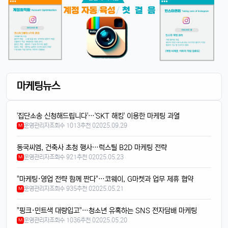
마케팅뉴스
4/14/2025
'집단소송 신청해드립니다'…'SKT 해킹' 이용한 마케팅 과열
태양신
13:32:50
1
운영관리자
조회수 1013
추천 0
2025.09.29
M
새로 나온 아이폰 어때용? 기능 많이 좋아졌남?
달달구리
13:32:50
1
동국씨엠, 건축사 초청 행사…럭스틸 B2D 마케팅 전략
넹, 카메라 성능 엄청나던데욬ㅋㅋ
운영관리자
조회수 921
추천 0
2025.05.23
M
빠르밍
13:32:50
1
"마케팅·영업 전략 함께 짠다"…코웨이, G마켓과 업무 제휴 협약
맞아요, 특히 야간 모드가 대박임ㄷㄷㄷ
운영관리자
조회수 935
추천 0
2025.05.21
M
달달구리
13:32:50
1
"핑크·민트색 대량입고"…청소년 유혹하는 SNS 전자담배 마케팅
배터리도 더 오래 가는 거 같음요ㅎㅎ
운영관리자
조회수 1036
추천 0
2025.05.20
M
빠르밍
13:32:50
1