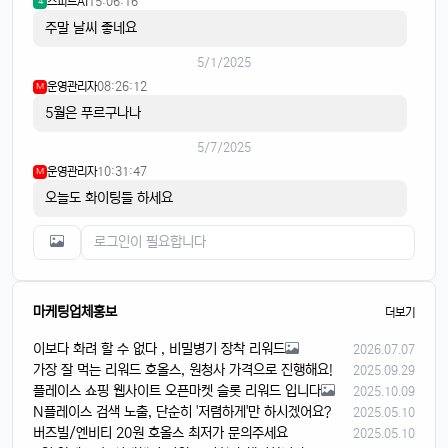
스피드AI
15:06:16
4
주말 날씨 좋네요
5/1/2025
운영관리자
08:26:12
M
5월은 푸르구나나
5/7/2025
운영관리자
10:31:47
M
오늘도 화이팅들 하세요
마케팅업체홍보
더보기
이보다 화려 할 수 없다 , 비밀병기 장착 리워드
2026.07.07
가장 잘 먹는 리워드 호올스, 원청사 가격으로 진행해요!
2025.09.29
플레이스 쇼핑 웹사이트 오픈마켓 슬롯 리워드 입니다
2025.10.09
N플레이스 검색 노출, 단순히 '저렴하게'만 하시겠어요?
2025.05.10
버즈빌/엔비티 20원 호올스 최저가 문의주세요
2025.05.10