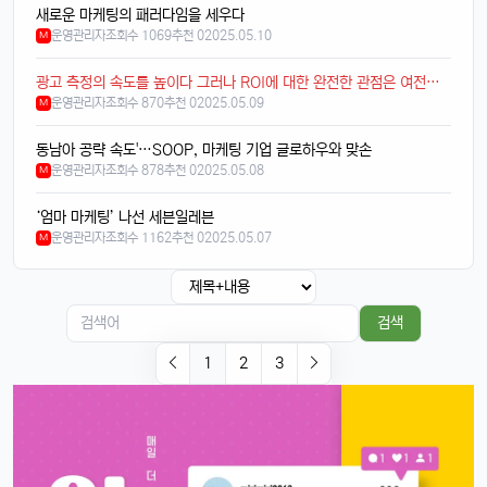
새로운 마케팅의 패러다임을 세우다
달달구리
13:32:51
1
운영관리자
조회수 1069
추천 0
2025.05.10
M
당연히 잘 되겠죠, 애플 제품끼리 호환성은 최고임ㅎ
태양신
13:32:51
광고 측정의 속도를 높이다 그러나 ROI에 대한 완전한 관점은 여전히 부족
1
운영관리자
조회수 870
추천 0
2025.05.09
M
페이스ID 인식도 더 빨라졌다는데 사실임?ㅋㅋ
빠르밍
13:32:51
1
동남아 공략 속도'…SOOP, 마케팅 기업 글로하우와 맞손
맞음, 마스크 써도 잘 인식된다고 들었음ㅎㅎ
운영관리자
조회수 878
추천 0
2025.05.08
M
달달구리
13:32:51
1
‘엄마 마케팅’ 나선 세븐일레븐
근데 저 충전 케이블 USB-C로 바뀐 거 별로임ㅋ
운영관리자
조회수 1162
추천 0
2025.05.07
M
빠르밍
13:32:51
1
그래도 이제 안드로이드랑도 호환되니까 좋지 않나요?ㅎㅎㅎ
태양신
13:32:51
1
검색
이젠 진짜로 살 때가 된 것 같음요, 너무 끌림ㅋㅋ
1
2
3
태양신
13:32:51
1
다음 달 월급 나오면 바로 질러야겠음ㅎㅎㅎ
빠르밍
13:32:51
1
자랑글 ㄱㄱㄱ
휴민
13:32:51
1