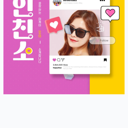
근데 요즘 뉴진스 신곡 들어봤음? 완전 좋던데ㅎ
빠르밍
13:32:51
1
오 맞아요, 이번 곡 진짜 중독성 쩌는 듯ㅋㅋㅋ
휴민
13:32:51
1
뉴진스도 아이폰으로 촬영하겠죠?ㅎ
달달구리
13:32:51
1
ㅋㅋ 그럴껄요 뉴진스 얘기 들으니까 뮤비 또 보고 싶다ㅎ
4/17/2025
스피드
10:27:45
4
아 오늘 리워드 순위 완전 빠지는 거 같죠
리워드정보사
10:33:30
M
요즘 움짐임이 둔하긴해요
정보매니아
13:15:13
4
오늘 처음 왓는데 누구 있습니까?
이유컴퍼니
19:54:52
5
있어요