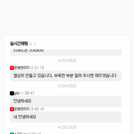
이유컴퍼니
08:28:58
5
비가 내리고
4/22/2025
스피드AI
20:15:42
4
음악이 흐르면
스피드AI
20:15:59
4
실시간채팅
1
리워드는 스피트AI
4/23/2025
운영관리자
12:21:15
M
열심히 만들고 있습니다, 부족한 부분 알려 주시면 채우겟습니다
4/24/2025
gtb
11:58:47
1
안녕하세요
운영관리자
13:40:10
M
네 안녕하세요
4/26/2025