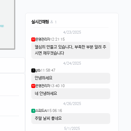
음악이 흐르면
스피드AI
20:15:59
4
실시간채팅
리워드는 스피트AI
1
4/23/2025
운영관리자
12:21:15
M
열심히 만들고 있습니다, 부족한 부분 알려 주
시면 채우겟습니다
4/24/2025
gtb
11:58:47
1
안녕하세요
운영관리자
13:40:10
M
네 안녕하세요
4/26/2025
스피드AI
15:06:16
4
주말 날씨 좋네요
5/1/2025