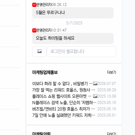
운영관리자
08:26:12
M
5월은 푸르구나나
5/7/2025
운영관리자
10:31:47
M
오늘도 화이팅들 하세요
마케팅업체홍보
더보기
이보다 화려 할 수 없다 , 비밀병기 장착 리워드
2026.07.07
가장 잘 먹는 리워드 호올스, 원청사 가격으로 진행해요!
2025.09.29
플레이스 쇼핑 웹사이트 오픈마켓 슬롯 리워드 입니다
2025.10.09
N플레이스 검색 노출, 단순히 '저렴하게'만 하시겠어요?
2025.05.10
버즈빌/엔비티 20원 호올스 최저가 문의주세요
2025.05.10
7일 안에 노출 실패했던 키워드 저희가 해결합니다
2025.05.01
마케팅의뢰
더보기