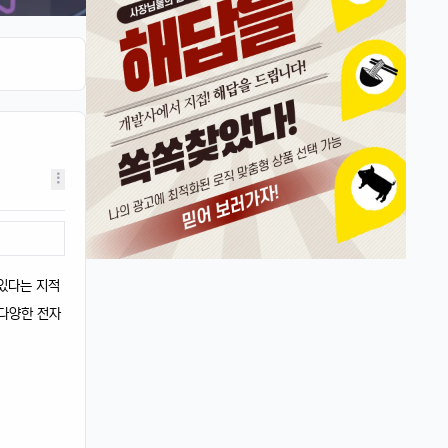
뉴진스도 아이폰으로 촬영하겠죠?ㅎ
달달구리
13:32:51
1
ㅋㅋ 그럴껄요 뉴진스 얘기 들으니까 뮤비 또
보고 싶다ㅎ
4/17/2025
스피드
10:27:45
4
아 오늘 리워드 순위 완전 빠지는 거 같죠
리워드정보사
10:33:30
M
요즘 움짐임이 둔하긴해요
정보매니아
13:15:13
4
오늘 처음 왓는데 누구 있습니까?
 있다는 지적
이유컴퍼니
19:54:52
5
 다양한 전자
있어요
4/18/2025
운영관리자
11:23:39
M
오늘도 좋은 하루 돼세요
우산목
20:43:06
4