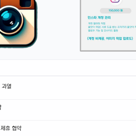
팅 과열
략
 제휴 협약