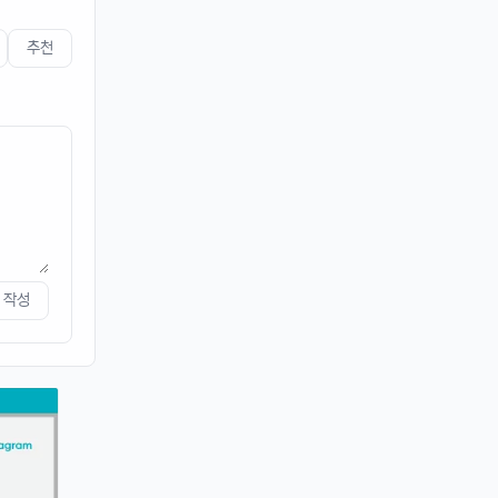
네 오늘 마무리 잘 하세요
추천
4/19/2025
커머스틸
11:45:08
4
비가오는 주말아침이네요
운영관리자
11:45:28
M
바람도 많이 불어요
4/20/2025
퍼프대디
07:30:50
4
한주 시작하는 월요일
작성
운영관리자
08:05:01
M
오늘도 화이팅
4/21/2025
이유컴퍼니
08:28:58
5
비가 내리고
4/22/2025
스피드AI
20:15:42
4