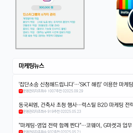
마케팅뉴스
'집단소송 신청해드립니다'…'SKT 해킹' 이용한 마케
운영관리자
조회수 1007
추천 0
2025.09.29
M
동국씨엠, 건축사 초청 행사…럭스틸 B2D 마케팅 전
운영관리자
조회수 919
추천 0
2025.05.23
M
"마케팅·영업 전략 함께 짠다"…코웨이, G마켓과 업무
운영관리자
조회수 932
추천 0
2025.05.21
M