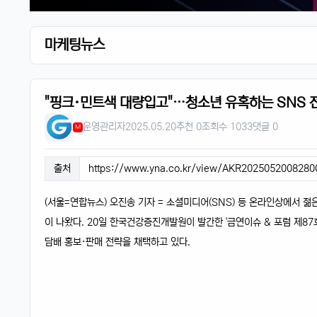
마케팅뉴스
"핑크·민트색 대량입고"…청소년 유혹하는 SNS 
운영관리자
2025.05.20
추천 0
조회수 1033
댓글 0
M
출처
https://www.yna.co.kr/view/AKR202505200828
(서울=연합뉴스) 오진송 기자 = 소셜미디어(SNS) 등 온라인상에서 
이 나왔다. 20일 한국건강증진개발원이 발간한 '금연이슈 & 포럼 제8
담배 홍보·판매 전략을 채택하고 있다.