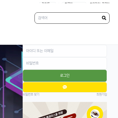
임ㅋ
|
|
회원가입
|
로그인
빠르밍
13:32:51
1
그래도 이제 안드로이드랑도 호환되니까 좋지
않나요?ㅎㅎㅎ
태양신
13:32:51
1
이젠 진짜로 살 때가 된 것 같음요, 너무 끌림
ㅋㅋ
태양신
13:32:51
1
다음 달 월급 나오면 바로 질러야겠음ㅎㅎㅎ
빠르밍
13:32:51
1
자랑글 ㄱㄱㄱ
로그인
휴민
13:32:51
1
근데 요즘 뉴진스 신곡 들어봤음? 완전 좋던
데ㅎ
비밀번호 찾기
회원가입
빠르밍
13:32:51
1
오 맞아요, 이번 곡 진짜 중독성 쩌는 듯ㅋㅋ
ㅋ
휴민
13:32:51
1